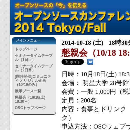
メインメニュー
2014-10-18 (土) 18時3
トップページ
懇親会（10/18 18
セミナータイムテーブ
ル（1日目）
セミナータイムテーブ
ル（2日目）
日時：10月18日(土) 18:30
[同時開催]コミュニテ
ィ オリジナル企画
会場： 明星大学 28号
（10/19のみ）
会費：一般 1,000円
展示ブース一覧
懇親会（10/18(土)
定員：200名
18:30～）
内容：食事とドリンク
OSCトップページ
ク）
申込方法：OSCウェ