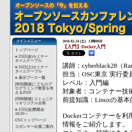
メインメニュー
2018-02-24 (土) 13時00分
【入門】Docker入門
トップページ
■ 23日(金)セミナー
タイムテーブル
講師：cyberblack28（Ran
■ 24日(土)セミナー
タイムテーブル
担当：OSC東京 実行委
■ 展示ブース一覧
レベル：入門編
[特別開催]こどものプ
ログラミング教育を考
対象者：コンテナー技術お
える2018
前提知識：Linuxの
[同時開催] コミュニテ
ィオリジナル企画
■ 23日(金)懇親会
18:20～
Dockerコンテナーを利
OSCトップページ
情報をご紹介します。
スポンサー出展ご案内