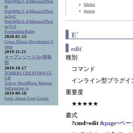
PukiWiki/1.4/Manual/Plug
filelist
in
freeze
PukiWiki/1.4/Manual/Plug
in/S-U
PukiWiki/1.4/Manual/Plug
in/V-Z
FormattingRules
E
†
2020-01-15
Cross Distro Developers C
amp
edit
†
2019-11-21
種別
オープンソースToy開発
部
2019-10-17
コマンド
ZOMEKI CREATORS CL
UB
インライン型プラグイ
Tokyo WordPress Meetup
Submarine.js
重要度
2019-09-18
Ionic Japan User Group
★★★★★
書式
?cmd=edit
&page=ペ