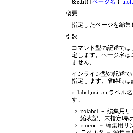
&edit(
[
ページ名
{[,
nol
概要
指定したページを編集
引数
コマンド型の記述では
定します。ページ名は
ません。
インライン型の記述で
指定します。省略時は
nolabel,noicon
す。
nolabel － 編集
縮表記、未指定時
noicon － 編
ラベル名 － 編集