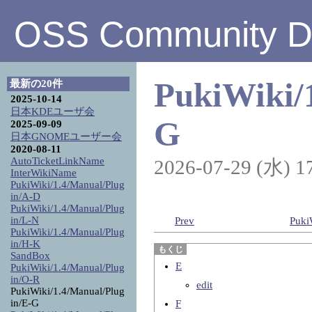
OSS Community Di
PukiWiki/
最新の20件
2025-10-14
日本KDEユーザ会
G
2025-09-09
日本GNOMEユーザー会
2020-08-11
AutoTicketLinkName
2026-07-29 (水) 1
InterWikiName
PukiWiki/1.4/Manual/Plug
in/A-D
PukiWiki/1.4/Manual/Plug
in/L-N
Prev
Puki
PukiWiki/1.4/Manual/Plug
in/H-K
SandBox
E
PukiWiki/1.4/Manual/Plug
in/O-R
edit
PukiWiki/1.4/Manual/Plug
in/E-G
F