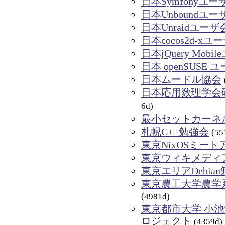
日本Symfonyユ
日本Unboundユ
日本Unraidユーザ
日本cocos2d-xユ
日本jQuery Mobi
日本 openSUSE 
日本ムードル協会
日本応用数理学会
6d)
最小セットカーネ
札幌C++勉強会
(55
東京NixOSミート
東京ウィキメディ
東京エリアDebia
東京農工大学農学
(4981d)
東京都市大学 小池
ロジェクト
(4359d)