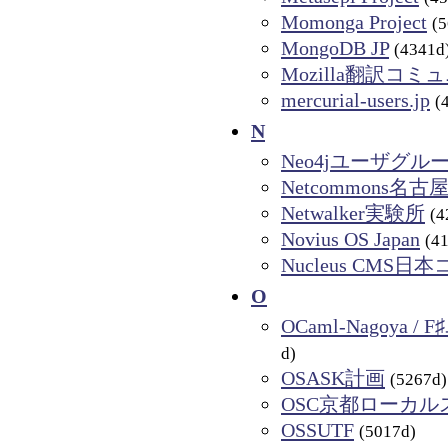
Momonga Project
(
MongoDB JP
(4341d
Mozilla翻訳コミ
mercurial-users.jp
(
N
Neo4jユーザグル
Netcommons名
Netwalker実験所
(4
Novius OS Japan
(4
Nucleus CMS
O
OCaml-Nagoya 
d)
OSASK計画
(5267d)
OSC京都ローカル
OSSUTF
(5017d)