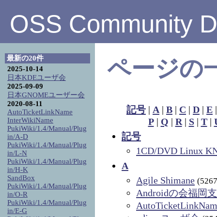
OSS Community Di
最新の20件
ページの
2025-10-14
日本KDEユーザ会
2025-09-09
日本GNOMEユーザー会
2020-08-11
記号
|
A
|
B
|
C
|
D
|
E
AutoTicketLinkName
InterWikiName
P
|
Q
|
R
|
S
|
T
|
PukiWiki/1.4/Manual/Plug
記号
in/A-D
PukiWiki/1.4/Manual/Plug
1CD/DVD Linux
in/L-N
PukiWiki/1.4/Manual/Plug
A
in/H-K
SandBox
Agile Shimane
(5267
PukiWiki/1.4/Manual/Plug
Androidの会福岡
in/O-R
PukiWiki/1.4/Manual/Plug
AutoTicketLinkNa
in/E-G