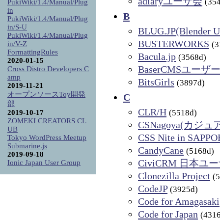
adiaryユーザ会
(35
PukiWiki/1.4/Manual/Plug
in
B
PukiWiki/1.4/Manual/Plug
in/S-U
BLUG.JP(Blender Us
PukiWiki/1.4/Manual/Plug
BUSTERWORKS
in/V-Z
(3
FormattingRules
Bacula.jp
(3568d)
2020-01-15
BaserCMSユーザ
Cross Distro Developers C
amp
BitsGirls
(3897d)
2019-11-21
オープンソースToy開発
C
部
CLR/H
(5518d)
2019-10-17
ZOMEKI CREATORS CL
CSNagoya(カ
UB
CSS Nite in SAPP
Tokyo WordPress Meetup
Submarine.js
CandyCane
(5168d)
2019-09-18
CiviCRM 日本ユ
Ionic Japan User Group
Clonezilla Project
(
CodeJP
(3925d)
Code for Amagasaki
Code for Japan
(431