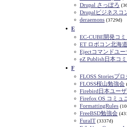
Drupal さっぽろ
(3
Drupalビジネス
deraemons
(3729d)
E
EC-CUBE開発コ
ET ロボコン北海
Ejectコマンドユ
eZ Publish日本
F
FLOSS Stories
FLOSS桜山勉強会
Firebird日本ユー
Firefox OS コミ
FormattingRules
(10
FreeBSD勉強会
(43
FuraIT
(3337d)