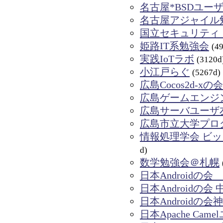
名古屋*BSDユー
名古屋アジャイル
国立セキュリティ
姫路IT系勉強会
(4
実践IoTラボ
(3120d
小江戸らぐ
(5267d)
広島Cocos2d-x
広島ゲームエンジ
広島サーバユーザ友
広島市立大学プロ
情報処理学会 ビ
d)
数学勉強会＠札幌
日本Androidの
日本Androidの会
日本Androidの会
日本Apache Cam