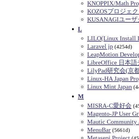
KNOPPIX/Math Pro
KOZOSプロジェ
KUSANAGIユー
L
LILO(Linux Install 
Laravel jp
(4254d)
LeapMotion Develo
LibreOffice 日
LilyPad研究会
Linux-HA Japan Pro
Linux Mint Japan
(4
M
MISRA-C愛好会
(4
Magento-JP User G
Mautic Community 
MenuBar
(5661d)
Metasepi Project
(4