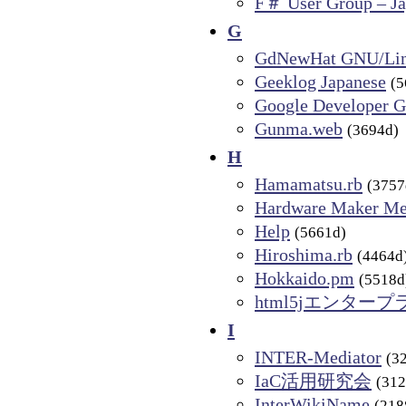
F＃ User Group – J
G
GdNewHat GNU/Linu
Geeklog Japanese
(5
Google Developer
Gunma.web
(3694d)
H
Hamamatsu.rb
(3757
Hardware Maker Me
Help
(5661d)
Hiroshima.rb
(4464d
Hokkaido.pm
(5518d
html5jエンター
I
INTER-Mediator
(3
IaC活用研究会
(312
InterWikiName
(218