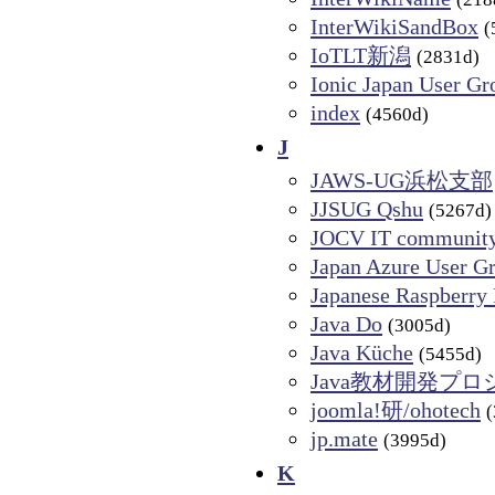
InterWikiSandBox
(
IoTLT新潟
(2831d)
Ionic Japan User Gr
index
(4560d)
J
JAWS-UG浜松支部
JJSUG Qshu
(5267d)
JOCV IT communit
Japan Azure Use
Japanese Raspberry 
Java Do
(3005d)
Java Küche
(5455d)
Java教材開発プ
joomla!研/ohotech
jp.mate
(3995d)
K