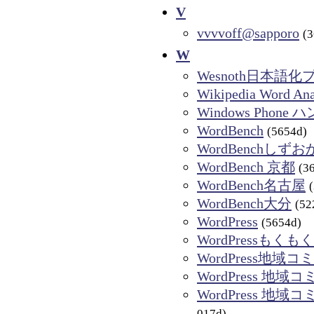
V
vvvvoff@sapporo
(
W
Wesnoth日本語
Wikipedia Word Ana
Windows Phone
WordBench
(5654d)
WordBenchしずお
WordBench 京都
(3
WordBench名古屋
WordBench大分
(52
WordPress
(5654d)
WordPressもく
WordPress地域コ
WordPress 地域コ
WordPress 地域
017d)