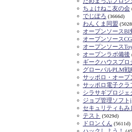
ためまっぷプロジ
ちょけねこ友の会
でじぽろ
(3666d)
わんくま同盟
(5028
オープンソースBI
オープンソースC
オープンソースTo
オープンラボ備後
ギークハウスプロ
グローバルPLM戦
サッポロ・オープ
サッポロ電子クラ
シラサギプロジェ
ジョブ管理ソフトj
セキュリティもみ
テスト
(5029d)
ドロンくん
(5611d)
ハックしよう！
(4