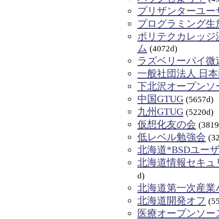
プリザンターユー
プログラミング生
ポリテクカレッジ浜
ム
(4072d)
ラズベリーパイ微
一般社団法人 日
下北沢オープンソー
中国GTUG
(5657d)
九州GTUG
(5220d)
仮想化友の会
(3819
低レベル勉強会
(3
北海道*BSDユー
北海道情報セキュ
d)
北海道第一次産業ハ
北海道開発オフ
(5
医療オープンソー