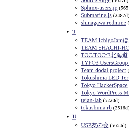
SourceForge
(5657d)
Sphinx-users.jp
(565
Submarine.js
(2487d
shinagawa.redmine
T
TEAM IchigoJ
TEAM SHACHI-H
TOC/TOCfE北海道
TYPO3 UsersGroup
Team dodai project
Tokushima LED Ter
Tokyo HackerSpace
Tokyo WordPress M
teian-lab
(5220d)
tokushima.rb
(2516d
U
USP友の会
(5654d)