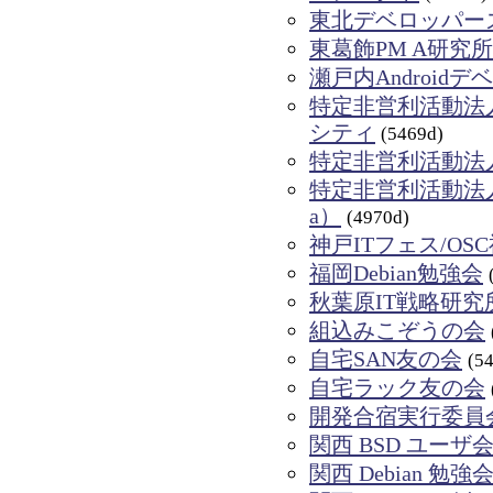
東北デベロッパー
東葛飾PM A研究所
瀬戸内Android
特定非営利活動法
シティ
(5469d)
特定非営利活動法
特定非営利活動法人
a）
(4970d)
神戸ITフェス/OS
福岡Debian勉強会
秋葉原IT戦略研究
組込みこぞうの会
自宅SAN友の会
(5
自宅ラック友の会
開発合宿実行委員
関西 BSD ユーザ
関西 Debian 勉強