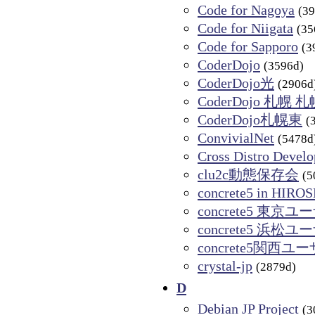
Code for Nagoya
(3
Code for Niigata
(35
Code for Sapporo
(3
CoderDojo
(3596d)
CoderDojo光
(2906d
CoderDojo 札幌 
CoderDojo札幌東
(
ConvivialNet
(5478d
Cross Distro Devel
clu2c動態保存会
(5
concrete5 in HIRO
concrete5 東
concrete5 浜
concrete5関西
crystal-jp
(2879d)
D
Debian JP Project
(3