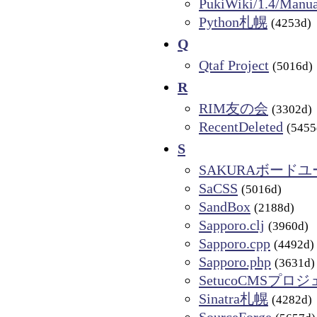
PukiWiki/1.4/Manua
Python札幌
(4253d)
Q
Qtaf Project
(5016d)
R
RIM友の会
(3302d)
RecentDeleted
(5455
S
SAKURAボード
SaCSS
(5016d)
SandBox
(2188d)
Sapporo.clj
(3960d)
Sapporo.cpp
(4492d)
Sapporo.php
(3631d)
SetucoCMSプロ
Sinatra札幌
(4282d)