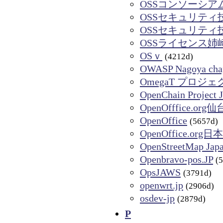
OSSコンソーシア
OSSセキュリティ
OSSセキュリティ技術
OSSライセンス姉
OSｖ
(4212d)
OWASP Nagoya cha
OmegaT プロジェ
OpenChain Project
OpenOfffice.
OpenOffice
(5657d)
OpenOffice.or
OpenStreetMap Jap
Openbravo-pos.JP
(
OpsJAWS
(3791d)
openwrt.jp
(2906d)
osdev-jp
(2879d)
P