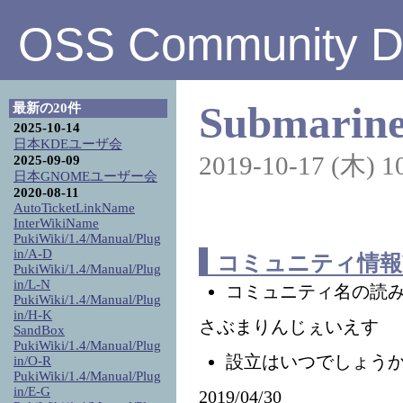
OSS Community Di
Submarine
最新の20件
2025-10-14
日本KDEユーザ会
2019-10-17 (木) 1
2025-09-09
日本GNOMEユーザー会
2020-08-11
AutoTicketLinkName
InterWikiName
PukiWiki/1.4/Manual/Plug
in/A-D
コミュニティ情報
PukiWiki/1.4/Manual/Plug
in/L-N
コミュニティ名の読
PukiWiki/1.4/Manual/Plug
in/H-K
さぶまりんじぇいえす
SandBox
PukiWiki/1.4/Manual/Plug
設立はいつでしょう
in/O-R
PukiWiki/1.4/Manual/Plug
in/E-G
2019/04/30