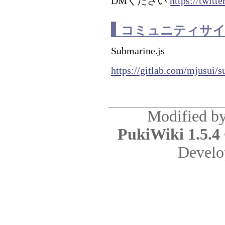
DMください
https://twitt
コミュニティサイ
Submarine.js
https://gitlab.com/mjusui/
Modified b
PukiWiki 1.5.4
Develo