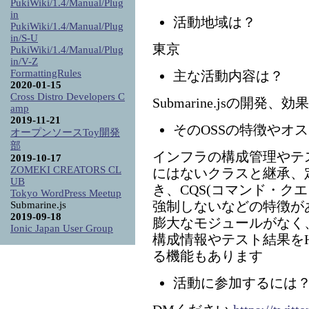
PukiWiki/1.4/Manual/Plug
in
活動地域は？
PukiWiki/1.4/Manual/Plug
in/S-U
東京
PukiWiki/1.4/Manual/Plug
in/V-Z
FormattingRules
主な活動内容は？
2020-01-15
Cross Distro Developers C
Submarine.jsの開発
amp
2019-11-21
そのOSSの特徴やオ
オープンソースToy開発
部
インフラの構成管理やテストが
2019-10-17
ZOMEKI CREATORS CL
にはないクラスと継承、
UB
き、CQS(コマンド・ク
Tokyo WordPress Meetup
強制しないなどの特徴があり
Submarine.js
2019-09-18
膨大なモジュールがなく、
Ionic Japan User Group
構成情報やテスト結果をH
る機能もあります
活動に参加するには