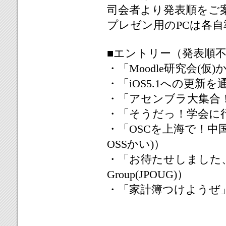
司会者より発表順をご
プレゼン用のPCは各
■エントリー（発表順
・「Moodle研究会(仮
・「iOS5.1への更新
・「アセンブラ大集合！
・「そうだっ！学会に行
・「OSCを上海で！中国
OSSかい)）
・「お待たせしました、JPO
Group(JPOUG)）
・「家計簿つけようぜ」