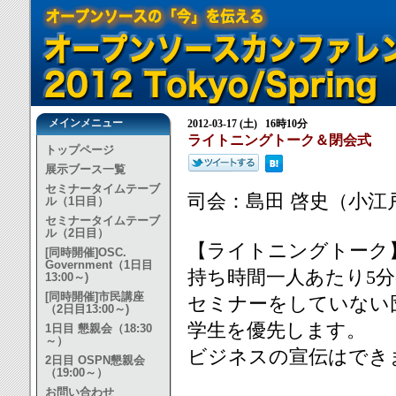
メインメニュー
2012-03-17 (土) 16時10分
ライトニングトーク＆閉会式
トップページ
展示ブース一覧
セミナータイムテーブ
司会：島田 啓史（小江
ル（1日目）
セミナータイムテーブ
ル（2日目）
【ライトニングトーク
[同時開催]OSC.
Government（1日目
持ち時間一人あたり5
13:00～)
[同時開催]市民講座
セミナーをしていない
（2日目13:00～)
学生を優先します。
1日目 懇親会（18:30
～）
ビジネスの宣伝はでき
2日目 OSPN懇親会
（19:00～）
お問い合わせ