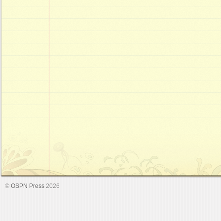
©
OSPN Press
2026