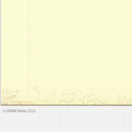
©
OSPN Press
2026