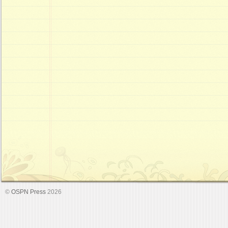
©
OSPN Press
2026