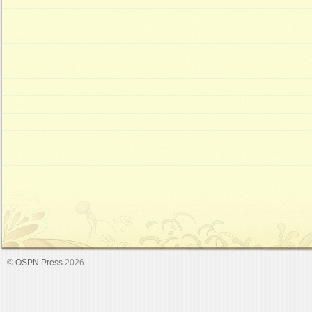
©
OSPN Press
2026