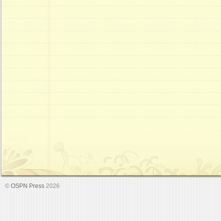
©
OSPN Press
2026