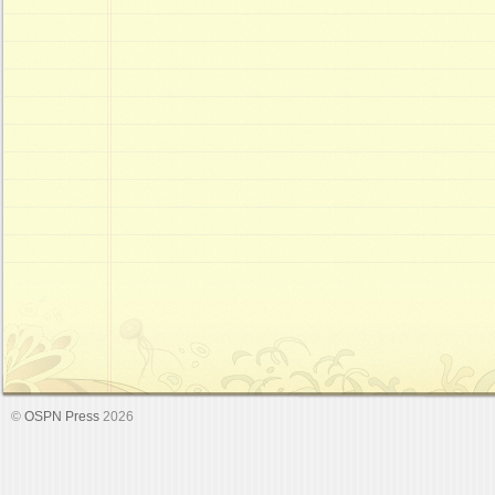
©
OSPN Press
2026