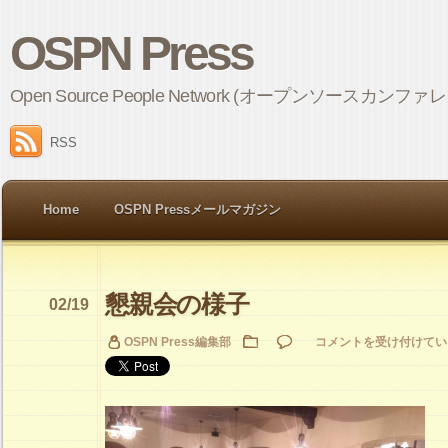
OSPN Press
Open Source People Network (オープンソ
RSS
Home
OSPN Pressメールマガジン
懇親会の様子
02/19
懇
OSPN Press編集部
コメントを受け付けてい
親
会
の