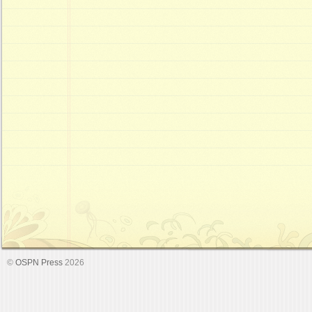
©
OSPN Press
2026