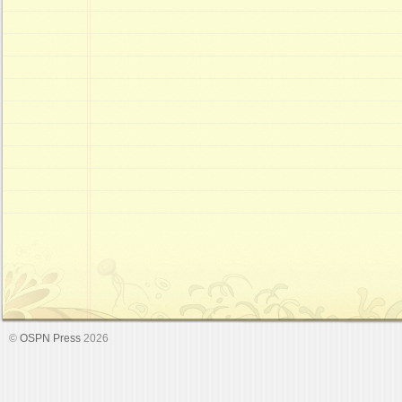
©
OSPN Press
2026