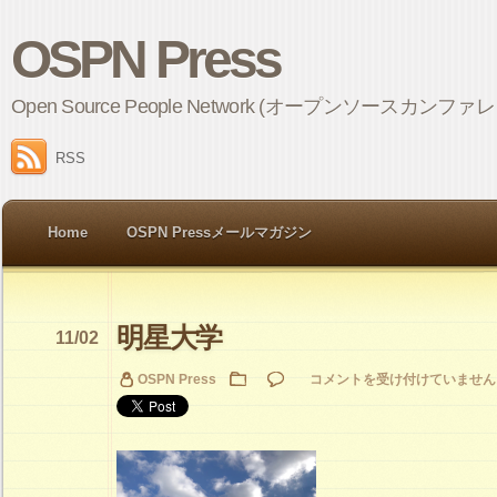
OSPN Press
Open Source People Network (オープンソ
RSS
Home
OSPN Pressメールマガジン
明星大学
11/02
明
OSPN Press
コメントを受け付けていません
星
大
学