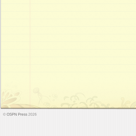
©
OSPN Press
2026