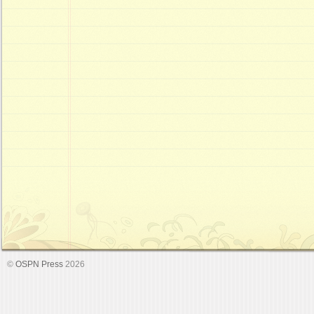
©
OSPN Press
2026