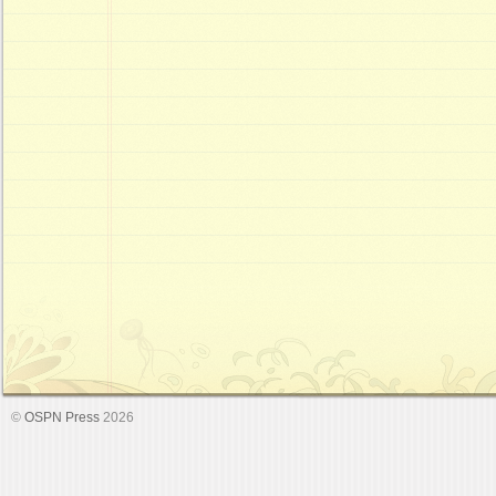
©
OSPN Press
2026