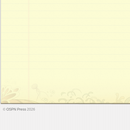
©
OSPN Press
2026