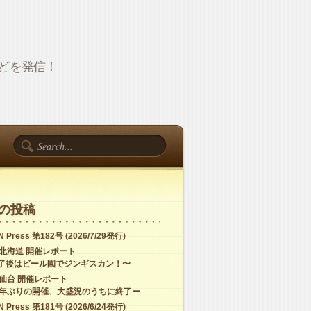
報などを発信！
の投稿
 Press 第182号 (2026/7/29発行)
C北海道 開催レポート
了後はビール園でジンギスカン！〜
C仙台 開催レポート
4年ぶりの開催、大盛況のうちに終了ー
 Press 第181号 (2026/6/24発行)