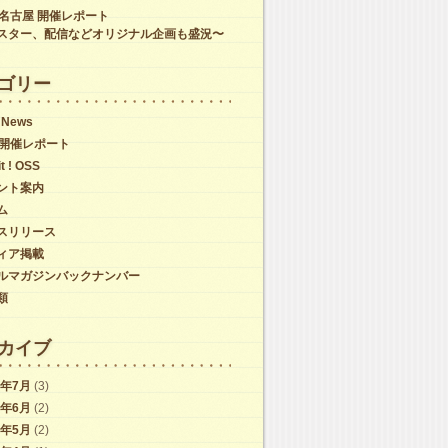
C名古屋 開催レポート
スター、配信などオリジナル企画も盛況〜
ゴリー
 News
C開催レポート
it ! OSS
ント案内
ム
スリリース
ィア掲載
ルマガジンバックナンバー
類
カイブ
6年7月
(3)
6年6月
(2)
6年5月
(2)