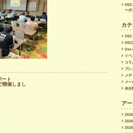
ン
OS
〜ポ
グ
ト
カテ
ー
OSC
ク
OS
は
Use 
イベ
コラ
プレ
メデ
ポート
メー
で開催しまし
未分
アー
202
202
202