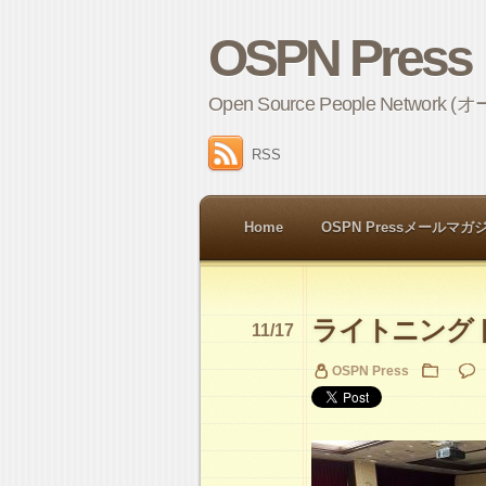
OSPN Press
Open Source People 
RSS
Home
OSPN Pressメールマガ
ライトニング
11/17
OSPN Press