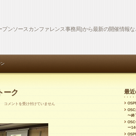
Network (オープンソースカンファレンス事務局)から最新の開催情
ジン
トーク
最近
OSPN
ラ
コメントを受け付けていません
OS
イ
〜終
ト
OS
ー1
ニ
OSPN