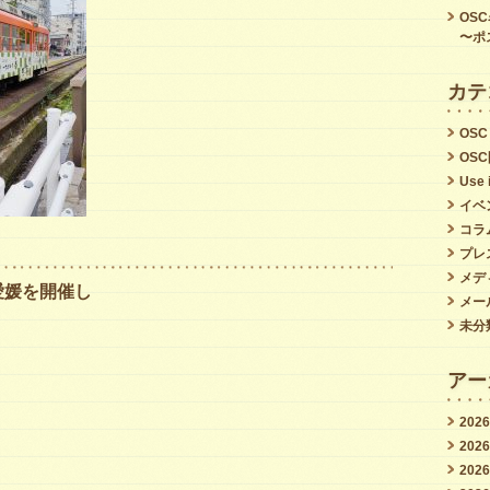
OS
〜ポ
カテ
OSC
OS
Use 
イベ
コラ
プレ
メデ
愛媛を開催し
メー
未分
アー
202
202
202