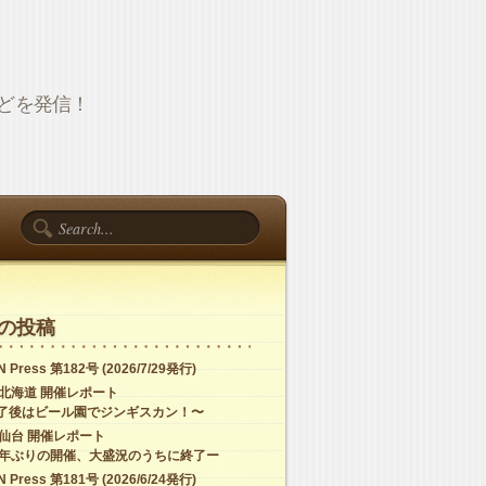
報などを発信！
の投稿
 Press 第182号 (2026/7/29発行)
C北海道 開催レポート
了後はビール園でジンギスカン！〜
C仙台 開催レポート
4年ぶりの開催、大盛況のうちに終了ー
 Press 第181号 (2026/6/24発行)