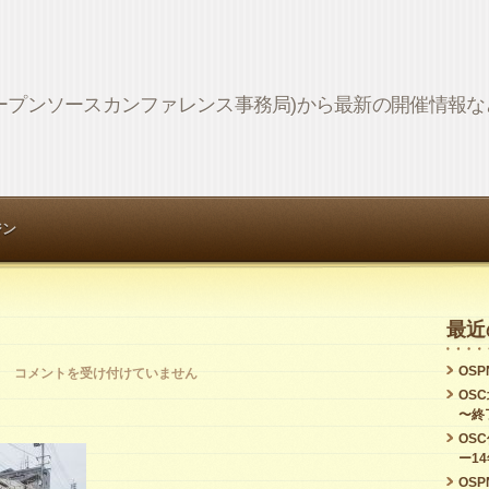
Network (オープンソースカンファレンス事務局)から最新の開催情
ジン
最近
OSPN
伊
コメントを受け付けていません
OS
予
〜終
鉄
OS
ー1
は
OSPN