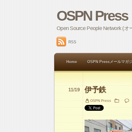
OSPN Press
Open Source People 
RSS
Home
OSPN Pressメールマガ
伊予鉄
11/19
OSPN Press