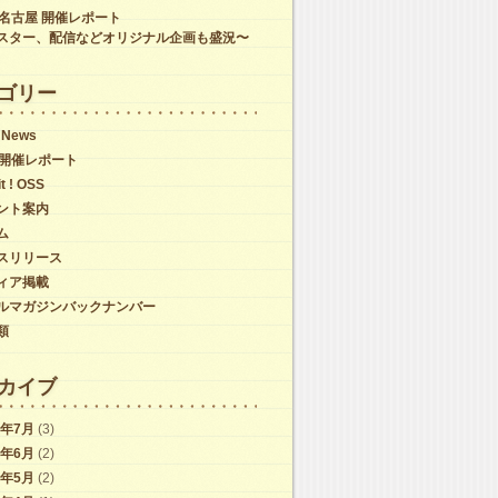
C名古屋 開催レポート
スター、配信などオリジナル企画も盛況〜
ゴリー
 News
C開催レポート
it ! OSS
ント案内
ム
スリリース
ィア掲載
ルマガジンバックナンバー
類
カイブ
6年7月
(3)
6年6月
(2)
6年5月
(2)