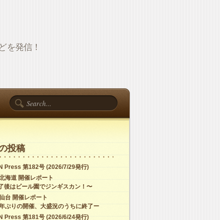
報などを発信！
の投稿
 Press 第182号 (2026/7/29発行)
C北海道 開催レポート
了後はビール園でジンギスカン！〜
C仙台 開催レポート
4年ぶりの開催、大盛況のうちに終了ー
 Press 第181号 (2026/6/24発行)