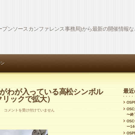
Network (オープンソースカンファレンス事務局)から最新の開催情
ジン
かがわが入っている高松シンボル
最近
クリックで拡大）
OSPN
OS
e
コメントを受け付けていません
〜終
ー
OS
ー1
と
OSPN