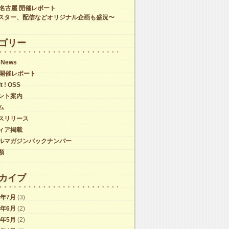
C名古屋 開催レポート
スター、配信などオリジナル企画も盛況〜
ゴリー
 News
C開催レポート
it ! OSS
ント案内
ム
スリリース
ィア掲載
ルマガジンバックナンバー
類
カイブ
6年7月
(3)
6年6月
(2)
6年5月
(2)