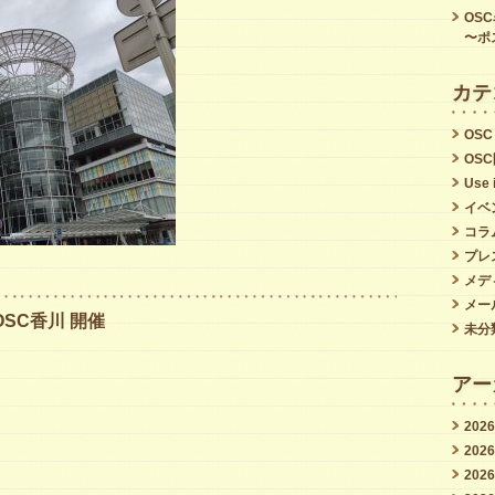
ぴ
OS
あ・
〜ポ
か
カテ
が
わ
OSC
OS
が
Use 
入
イベ
っ
コラ
プレ
て
メデ
い
メー
SC香川 開催
る
未分
高
アー
松
シ
202
202
ン
202
ボ