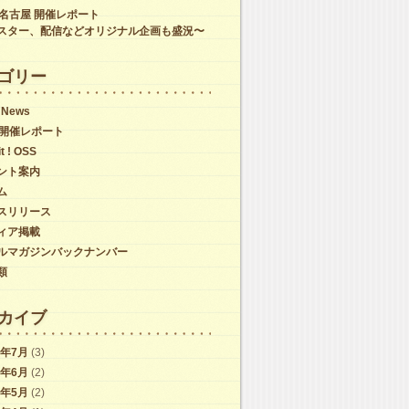
C名古屋 開催レポート
スター、配信などオリジナル企画も盛況〜
ゴリー
 News
C開催レポート
it ! OSS
ント案内
ム
スリリース
ィア掲載
ルマガジンバックナンバー
類
カイブ
6年7月
(3)
6年6月
(2)
6年5月
(2)