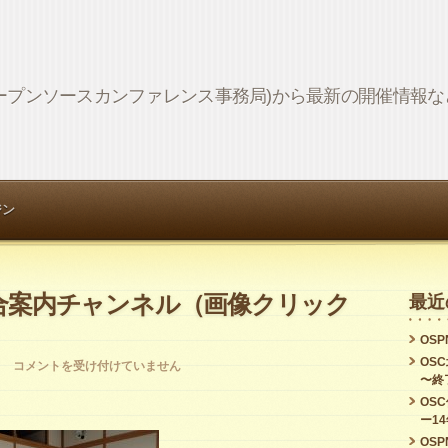
Network (オープンソースカンファレンス事務局)から最新の開催情
ジン
総合案内チャンネル（画像クリック
最近
OSPN
OS
OSC
コメントを受け付けていません
〜終
名
OS
ー1
古
OSPN