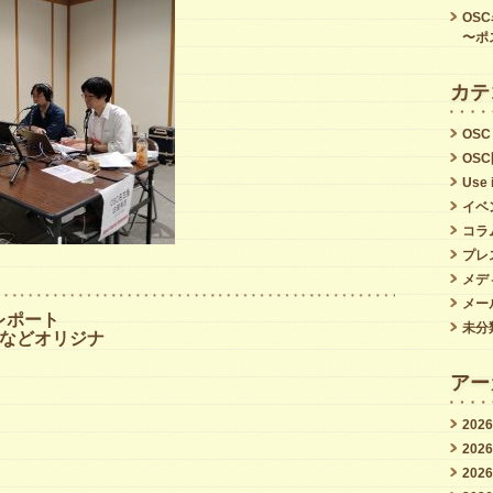
屋
OS
総
〜ポ
合
カテ
案
内
OSC
OS
チ
Use 
ャ
イベ
ン
コラ
プレ
ネ
メデ
ル
メー
レポート
（画
未分
などオリジナ
像
アー
ク
リ
202
202
ッ
202
ク