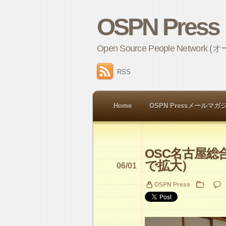
OSPN Press
Open Source People 
RSS
Home
OSPN Pressメールマガ
OSC名古屋
で拡大）
06/01
OSPN Press