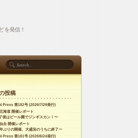
報などを発信！
の投稿
 Press 第182号 (2026/7/29発行)
C北海道 開催レポート
了後はビール園でジンギスカン！〜
C仙台 開催レポート
4年ぶりの開催、大盛況のうちに終了ー
 Press 第181号 (2026/6/24発行)