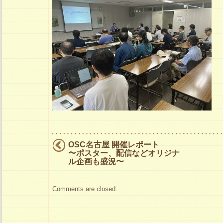
営
利
活
動
法
人
エ
ル
ピ
ー
OSC名古屋 開催レポート
ア
〜ポスター、配信などオリジナ
ル企画も盛況〜
イ
ジ
Comments are closed.
ャ
パ
ン