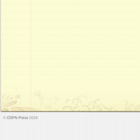
©
OSPN Press
2026