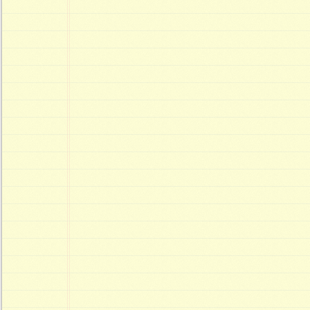
セ
ミ
ナ
ー
（画
像
ク
リ
ッ
ク
で
拡
大）
は