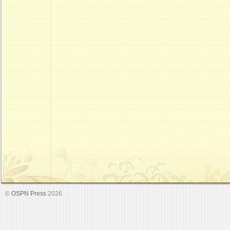
©
OSPN Press
2026