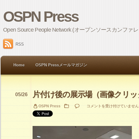
OSPN Press
Open Source People Network (オープンソ
RSS
Home
OSPN Pressメールマガジン
片付け後の展示場（画像クリッ
05/26
片
OSPN Press
コメントを受け付けていません
付
け
後