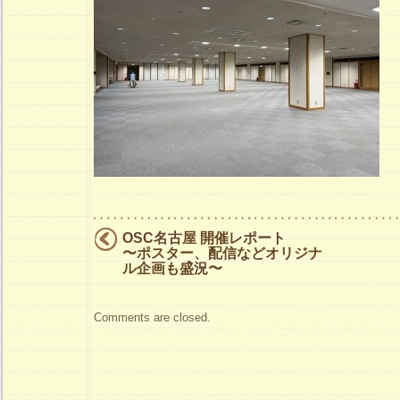
の
展
示
場
（画
像
ク
リ
ッ
OSC名古屋 開催レポート
ク
〜ポスター、配信などオリジナ
ル企画も盛況〜
で
拡
Comments are closed.
大）
は