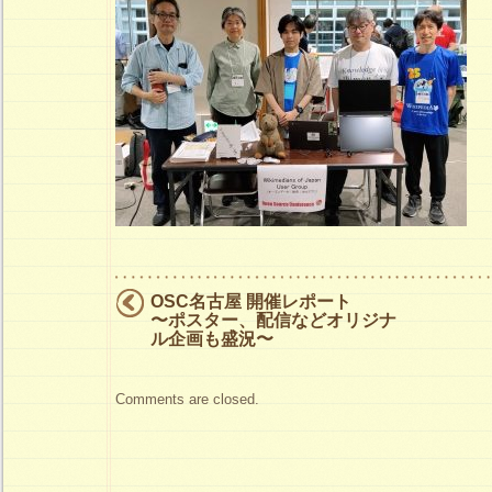
User
Group
展
示
ブ
ー
ス
（画
像
ク
OSC名古屋 開催レポート
〜ポスター、配信などオリジナ
リ
ル企画も盛況〜
ッ
ク
Comments are closed.
で
拡
大）