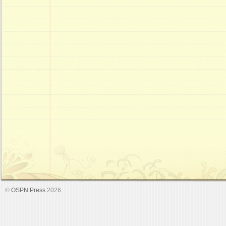
©
OSPN Press
2026