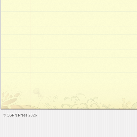
©
OSPN Press
2026