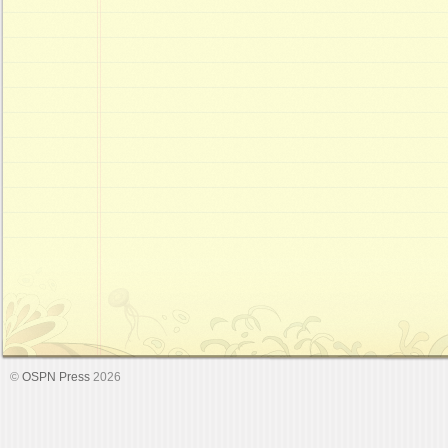
©
OSPN Press
2026