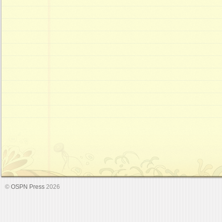
©
OSPN Press
2026