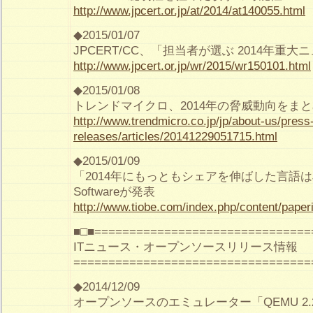
http://www.jpcert.or.jp/at/2014/at140055.html
◆2015/01/07
JPCERT/CC、「担当者が選ぶ 2014年重
http://www.jpcert.or.jp/wr/2015/wr150101.html
◆2015/01/08
トレンドマイクロ、2014年の脅威動向をま
http://www.trendmicro.co.jp/jp/about-us/press
releases/articles/20141229051715.html
◆2015/01/09
「2014年にもっともシェアを伸ばした言語はJava
Softwareが発表
http://www.tiobe.com/index.php/content/paperi
■□■===============================
ITニュース・オープンソースリリース情報
==================================
◆2014/12/09
オープンソースのエミュレーター「QEMU 2