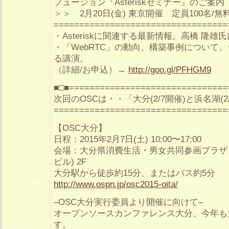
フュージョン『Asteriskセミナー』のご案内
＞＞ 2月20日(金) 東京開催 定員100名/
==================================
・Asteriskに関連する最新情報。高橋 隆雄
・「WebRTC」の動向、構築事例について
る講演。
（詳細/お申込）→
http://goo.gl/PFHGM9
■□■===============================
次回のOSCは・・「大分(2/7開催)と浜名湖(2
==================================
【OSC大分】
日程：2015年2月7日(土) 10:00〜17:00
会場：大分県消費生活・男女共同参画プラザ「
ビル) 2F
大分駅から徒歩約15分、またはバス約5分
http://www.ospn.jp/osc2015-oita/
–OSC大分実行委員より開催に向けて–
オープンソースカンファレンス大分、今年も
す。