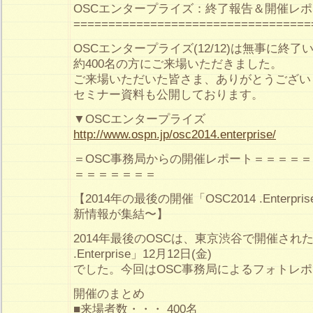
OSCエンタープライズ：終了報告＆開催レ
==================================
OSCエンタープライズ(12/12)は無事に終
約400名の方にご来場いただきました。
ご来場いただいた皆さま、ありがとうござい
セミナー資料も公開しております。
▼OSCエンタープライズ
http://www.ospn.jp/osc2014.enterprise/
＝OSC事務局からの開催レポート＝＝＝＝
＝＝＝＝＝＝＝
【2014年の最後の開催「OSC2014 .Enterp
新情報が集結〜】
2014年最後のOSCは、東京渋谷で開催された「
.Enterprise」12月12日(金)
でした。今回はOSC事務局によるフォトレ
開催のまとめ
■来場者数・・・ 400名