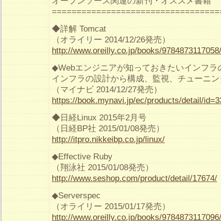
オープンソース関連の新刊・オススメ書籍
==================================
◆詳解 Tomcat
（オライリー 2014/12/26発売）
http://www.oreilly.co.jp/books/9784873117058
◆Webエンジニアが知っておきたいインフラ
インフラの設計から構成、監視、チューニン
（マイナビ 2014/12/27発売）
https://book.mynavi.jp/ec/products/detail/id=
◆日経Linux 2015年2月号
（日経BP社 2015/01/08発売）
http://itpro.nikkeibp.co.jp/linux/
◆Effective Ruby
（翔泳社 2015/01/08発売）
http://www.seshop.com/product/detail/17674/
◆Serverspec
（オライリー 2015/01/17発売）
http://www.oreilly.co.jp/books/9784873117096