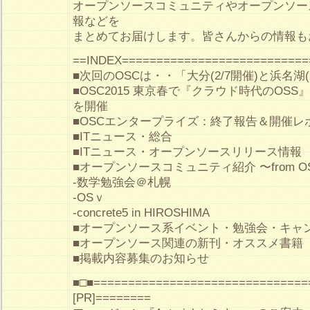
オープンソースコミュニティやオープンソー
報などを
まとめてお届けします。皆さんからの情報も
==INDEX===========================
■次回のOSCは・・「大分(2/7開催)と浜名湖(
■OSC2015 東京春で『クラウド時代のOS
を開催
■OSCエンタープライズ：終了報告＆開催レ
■ITニュース・総合
■ITニュース・オープンソースリリース情報
■オープンソースコミュニティ紹介 〜from 
-数学勉強会＠札幌
-OSｖ
-concrete5 in HIROSHIMA
■オープンソース系イベント・勉強会・キャ
■オープンソース関連の新刊・オススメ書籍
■掲載内容募集のお知らせ
■□■===============================
[PR]========