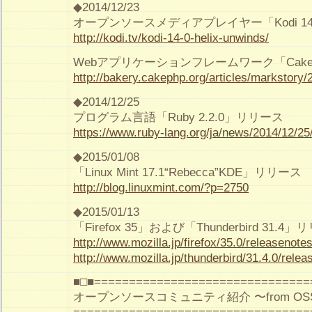
◆2014/12/23
オープンソースメディアプレイヤー「Kodi 1
http://kodi.tv/kodi-14-0-helix-unwinds/
Webアプリケーションフレームワーク「CakePH
http://bakery.cakephp.org/articles/markstor
◆2014/12/25
プログラム言語「Ruby 2.2.0」リリース
https://www.ruby-lang.org/ja/news/2014/12/25
◆2015/01/08
「Linux Mint 17.1“Rebecca”KDE」リリース
http://blog.linuxmint.com/?p=2750
◆2015/01/13
「Firefox 35」および「Thunderbird 31.4
http://www.mozilla.jp/firefox/35.0/releasenotes
http://www.mozilla.jp/thunderbird/31.4.0/relea
■□■===============================
オープンソースコミュニティ紹介 〜from O