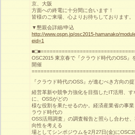
京、大阪
方面への終電に十分間に合います！
皆様のご来場、心よりお待ちしております。
▼懇親会詳細/申込
http://www.ospn.jp/osc2015-hamanako/module
eid=1
■□■===============================
OSC2015 東京春で『クラウド時代のOSS
開催
==================================
『クラウド時代のOSS』が進むべき方向の
経営革新や競争力強化を目指したIT活用、す
に、OSSがどの
様な役割を果たせるのか。経済産業省の事業
ラウド時代の
OSS活用調査」の調査報告と照らし合わせ
向性を考える
場としてシンポジウムを2月27日(金)にOSC2015 