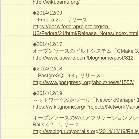
http://wiki.qemu.org/
◆2014/12/09
「Fedora 21」リリース
https://docs.fedoraproject.org/en-
US/Fedora/21/html/Release_Notes/index.html
◆2014/12/17
オープンソースのビルドシステム「CMake 3
http://www.kitware.com/blog/home/post/812
◆2014/12/18
「PostgreSQL 9.4」リリース
http://www.postgresql.org/about/news/1557/
◆2014/12/19
ネットワーク設定ツール「NetworkManager 
https://wiki.gnome.org/Projects/NetworkMana
オープンソースのWebアプリケーションフレーム
Rails 4.2」リリース
http://weblog.rubyonrails.org/2014/12/19/Rails-