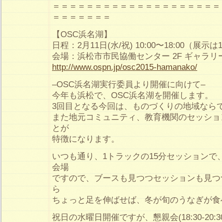
＝＝＝＝＝＝＝＝＝＝＝＝＝＝＝＝＝＝＝＝
＝＝＝＝＝＝＝
【OSC浜名湖】
日程：2月11日(水/祝) 10:00〜18:00（展示は
会場：浜松市市民協働センター 2F ギャラリー
http://www.ospn.jp/osc2015-hamanako/
–OSC浜名湖実行委員より開催に向けて–
今年も浜松で、OSC浜名湖を開催します。
3回目となる今回は、ものづくりの地域なら
また地元コミュニティ、教育機関のセッショ
とが
特徴になります。
いつも通り、1トラックの15分セッションで
会場
ですので、ブースも見つつセッションも見つ
ら
ちょっと足を伸ばせば、冬が旬のうなぎが食
祝日の水曜日開催ですが、懇親会(18:30-20: