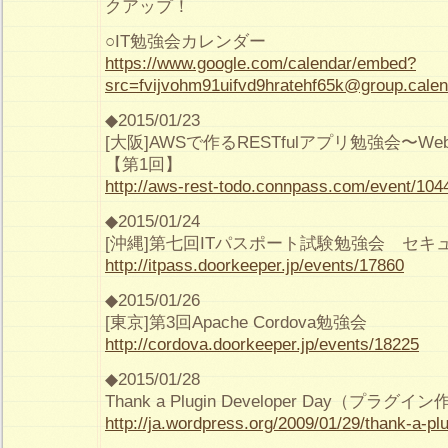
クアップ！
○IT勉強会カレンダー
https://www.google.com/calendar/embed?
src=fvijvohm91uifvd9hratehf65k@group.calen
◆2015/01/23
[大阪]AWSで作るRESTfulアプリ勉強会〜
【第1回】
http://aws-rest-todo.connpass.com/event/104
◆2015/01/24
[沖縄]第七回ITパスポート試験勉強会 セキ
http://itpass.doorkeeper.jp/events/17860
◆2015/01/26
[東京]第3回Apache Cordova勉強会
http://cordova.doorkeeper.jp/events/18225
◆2015/01/28
Thank a Plugin Developer Day（プラ
http://ja.wordpress.org/2009/01/29/thank-a-pl