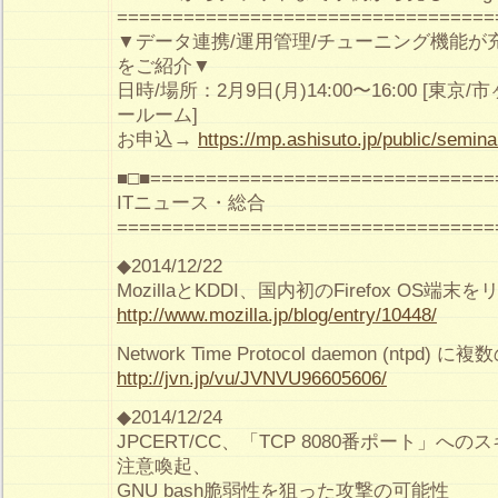
==================================
▼データ連携/運用管理/チューニング機能が充実した
をご紹介▼
日時/場所：2月9日(月)14:00〜16:00 [東
ールーム]
お申込→
https://mp.ashisuto.jp/public/semin
■□■===============================
ITニュース・総合
==================================
◆2014/12/22
MozillaとKDDI、国内初のFirefox OS端末
http://www.mozilla.jp/blog/entry/10448/
Network Time Protocol daemon (ntpd
http://jvn.jp/vu/JVNVU96605606/
◆2014/12/24
JPCERT/CC、「TCP 8080番ポート」
注意喚起、
GNU bash脆弱性を狙った攻撃の可能性