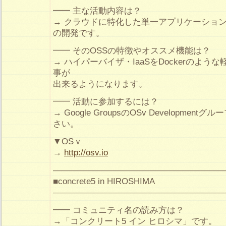
━━ 主な活動内容は？
→ クラウドに特化した単一アプリケーション
の開発です。
━━ そのOSSの特徴やオススメ機能は？
→ ハイパーバイザ・IaaSをDockerのよ
事が
出来るようになります。
━━ 活動に参加するには？
→ Google GroupsのOSv Developmentグ
さい。
▼OSｖ
→
http://osv.io
————————————————————
■concrete5 in HIROSHIMA
————————————————————
━━ コミュニティ名の読み方は？
→「コンクリート5 イン ヒロシマ」です。