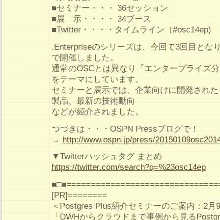
■セミナー・・・ 36セッション
■展 示・・・・ 34ブース
■Twitter・・・・タイムライン（#osc14ep)
.Enterpriseのシリーズは、今回で3回目とな
で開催しました。
通常のOSCとは異なり「エンタープライズ分
をテーマにしています。
セミナーと展示では、企業向けに開発された
製品、最新の技術動向
などが紹介されました。
つづきは・・・OSPN Pressブログで！
→
http://www.ospn.jp/press/20150109osc2014
▼Twitterハッシュタグ まとめ
https://twitter.com/search?q=%23osc14ep
■□■===============================
[PR]========
＜Postgres Plus紹介セミナーのご案内：2月
「DWHからクラウドまで事例から見るPostgre