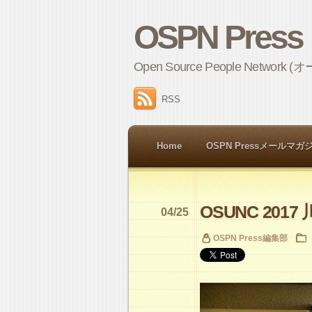
OSPN Press
Open Source People 
RSS
Home
OSPN Pressメールマガ
OSUNC 2017
04/25
OSPN Press編集部