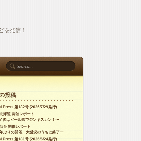
報などを発信！
の投稿
 Press 第182号 (2026/7/29発行)
C北海道 開催レポート
了後はビール園でジンギスカン！〜
C仙台 開催レポート
4年ぶりの開催、大盛況のうちに終了ー
 Press 第181号 (2026/6/24発行)