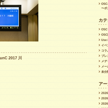
は
OS
〜ポ
カテ
OSC
OS
Use 
イベ
コラ
プレ
C 2017 川
メデ
メー
未分
アー
202
202
202