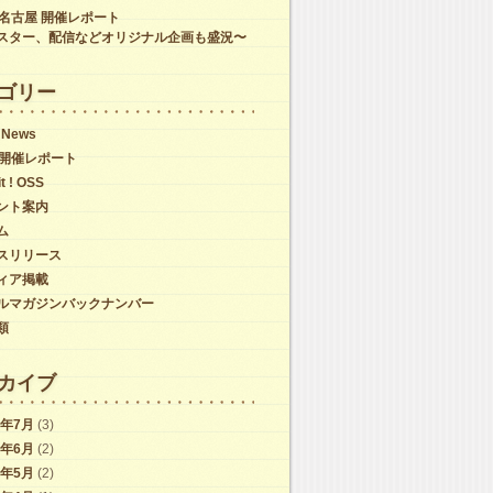
C名古屋 開催レポート
スター、配信などオリジナル企画も盛況〜
ゴリー
 News
C開催レポート
it ! OSS
ント案内
ム
スリリース
ィア掲載
ルマガジンバックナンバー
類
カイブ
6年7月
(3)
6年6月
(2)
6年5月
(2)