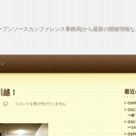
Network (オープンソースカンファレンス事務局)から最新の開催情
ジン
 川越！
最近
OSPN
OSUNC
コメントを受け付けていません
OS
2017
〜終
川
OS
ー1
越！
OSPN