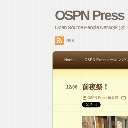
OSPN Press
Open Source People 
RSS
Home
OSPN Pressメールマガ
前夜祭！
12/06
OSPN Press編集部