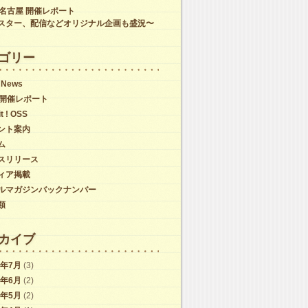
C名古屋 開催レポート
スター、配信などオリジナル企画も盛況〜
ゴリー
 News
C開催レポート
it ! OSS
ント案内
ム
スリリース
ィア掲載
ルマガジンバックナンバー
類
カイブ
6年7月
(3)
6年6月
(2)
6年5月
(2)