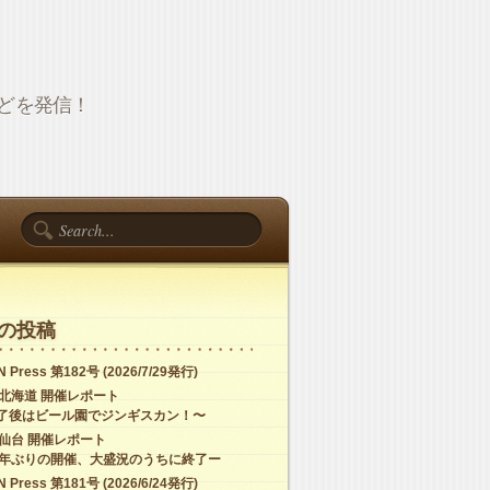
報などを発信！
の投稿
 Press 第182号 (2026/7/29発行)
C北海道 開催レポート
了後はビール園でジンギスカン！〜
C仙台 開催レポート
4年ぶりの開催、大盛況のうちに終了ー
 Press 第181号 (2026/6/24発行)