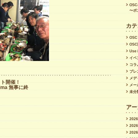
OS
〜ポ
カテ
OSC
OS
Use 
イベ
コラ
プレ
メデ
ット開催！
メー
shima 無事に終
未分
アー
202
202
202