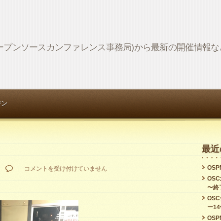
Network (オープンソースカンファレンス事務局)から最新の開催情
ジン
最近
OSPN
前
コメントを受け付けていません
OS
夜
〜終
祭！
OS
ー1
は
OSPN