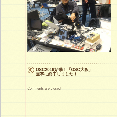
ー
ザ
ー
グ
ル
ー
プ
は
OSC2019始動！「OSC大阪」
無事に終了しました！
Comments are closed.