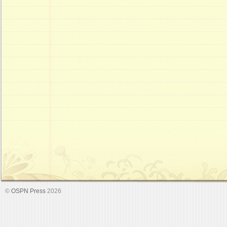
©
OSPN Press
2026