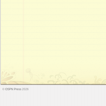
©
OSPN Press
2026