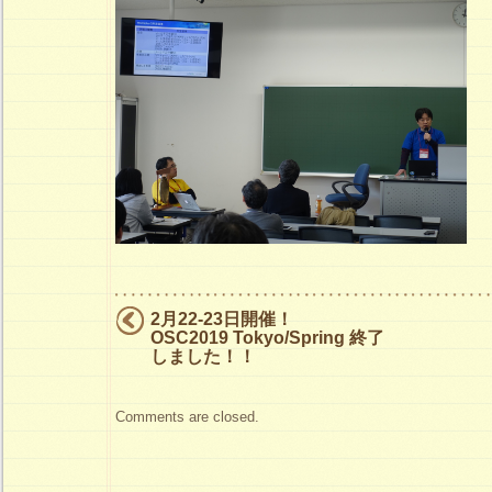
ニ
ン
グ
ト
ー
ク
（by
OSC
ス
ポ
2月22-23日開催！
ン
OSC2019 Tokyo/Spring 終了
しました！！
サ
ー）
Comments are closed.
の
様
子