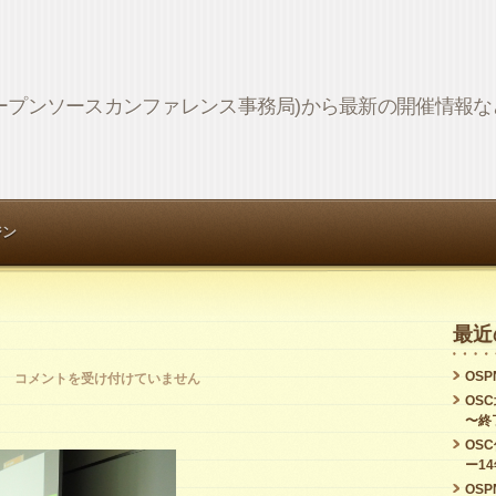
Network (オープンソースカンファレンス事務局)から最新の開催情
ジン
最近
OSPN
持
コメントを受け付けていません
OS
田
〜終
修
OS
ー1
司
OSPN