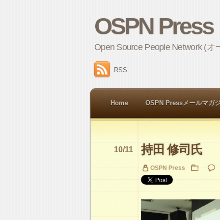
OSPN Press
Open Source People 
RSS
Home
OSPN Pressメールマガ
持田 修司氏
10/11
OSPN Press