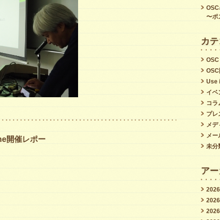
氏
OS
〜ポ
は
カテ
OSC
OS
Use 
イベ
コラ
プレ
メデ
メー
mane開催レポー
未分
アー
202
202
202