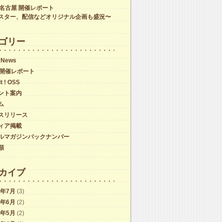
C名古屋 開催レポート
スター、配信などオリジナル企画も盛況〜
ゴリー
 News
C開催レポート
it ! OSS
ント案内
ム
スリリース
ィア掲載
ルマガジンバックナンバー
類
カイブ
6年7月
(3)
6年6月
(2)
6年5月
(2)