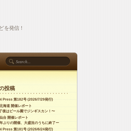
報などを発信！
の投稿
 Press 第182号 (2026/7/29発行)
C北海道 開催レポート
了後はビール園でジンギスカン！〜
C仙台 開催レポート
4年ぶりの開催、大盛況のうちに終了ー
 Press 第181号 (2026/6/24発行)