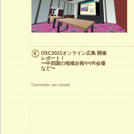
た
会
議
室
で
セ
OSC2021オンライン広島 開催
ミ
レポート！
〜中四国の地域企画やVR会場
ナ
など〜
ー
は
Comments are closed.