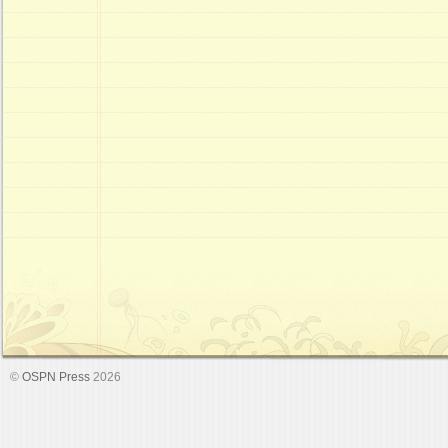
©
OSPN Press
2026