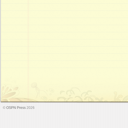
©
OSPN Press
2026