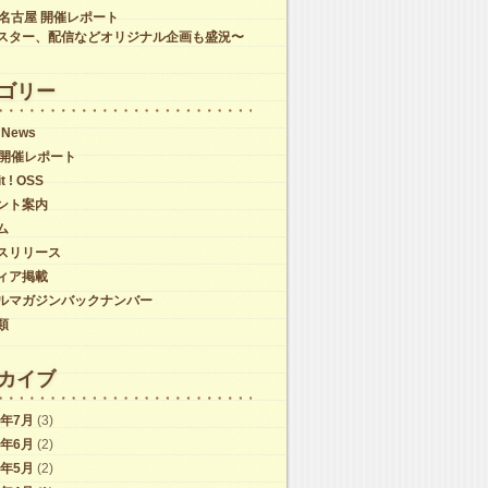
C名古屋 開催レポート
スター、配信などオリジナル企画も盛況〜
ゴリー
 News
C開催レポート
it ! OSS
ント案内
ム
スリリース
ィア掲載
ルマガジンバックナンバー
類
カイブ
6年7月
(3)
6年6月
(2)
6年5月
(2)