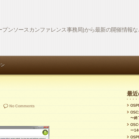
Network (オープンソースカンファレンス事務局)から最新の開催情
ジン
最近
OSPN
No Comments
OS
〜終
OS
ー1
OSPN