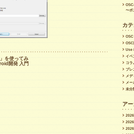
OS
〜ポ
カテ
OSC
OS
Use 
イベ
」を使ってみ
コラ
roid開発 入門
プレ
メデ
メー
未分
アー
202
202
202