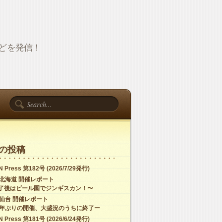
報などを発信！
の投稿
 Press 第182号 (2026/7/29発行)
C北海道 開催レポート
了後はビール園でジンギスカン！〜
C仙台 開催レポート
4年ぶりの開催、大盛況のうちに終了ー
 Press 第181号 (2026/6/24発行)