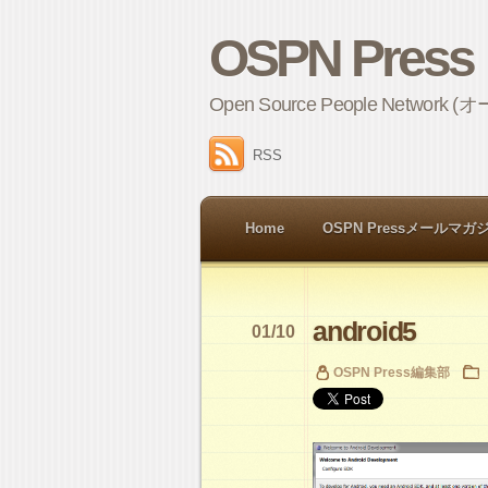
OSPN Press
Open Source People 
RSS
Home
OSPN Pressメールマガ
android5
01/10
OSPN Press編集部