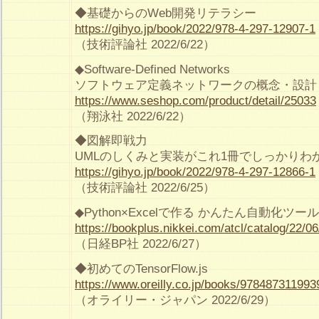
◆基礎からのWeb開発リテラシー
https://gihyo.jp/book/2022/978-4-297-12907-1
（技術評論社 2022/6/22）
◆Software-Defined Networks
ソフトウェア定義ネットワークの概念・設計
https://www.seshop.com/product/detail/25033
（翔泳社 2022/6/22）
◆図解即戦力
UMLのしくみと実装がこれ1冊でしっかりわ
https://gihyo.jp/book/2022/978-4-297-12866-1
（技術評論社 2022/6/25）
◆Python×Excelで作る かんたん自動化ツール
https://bookplus.nikkei.com/atcl/catalog/22/0
（日経BP社 2022/6/27）
◆初めてのTensorFlow.js
https://www.oreilly.co.jp/books/978487311993
（オライリー・ジャパン 2022/6/29）