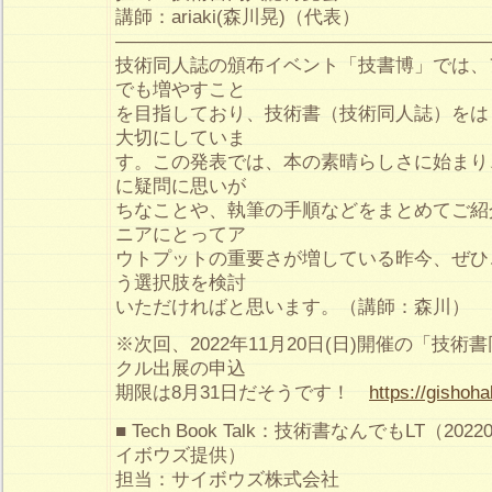
講師：ariaki(森川晃)（代表）
————————————————————
技術同人誌の頒布イベント「技書博」では、
でも増やすこと
を目指しており、技術書（技術同人誌）をは
大切にしていま
す。この発表では、本の素晴らしさに始まり
に疑問に思いが
ちなことや、執筆の手順などをまとめてご紹
ニアにとってア
ウトプットの重要さが増している昨今、ぜひ
う選択肢を検討
いただければと思います。（講師：森川）
※次回、2022年11月20日(日)開催の「技
クル出展の申込
期限は8月31日だそうです！
https://gishoh
■ Tech Book Talk：技術書なんでもLT（20
イボウズ提供）
担当：サイボウズ株式会社