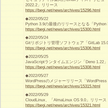
2022.2」リリース
https://begi.net/news/archives/15296.html
◆2022/05/22
Python 3.9の最後のリリースとなる「Python 
https://begi.net/news/archives/15300.html
◆2022/05/24
Gitリポジトリ管理ソフトウェア「GitLab 15
https://begi.net/news/archives/15306.html
◆2022/05/25
JavaScriptランタイムエンジン「Deno 1.2
https://begi.net/news/archives/15308.html
◆2022/05/27
WordPressのメジャーリリース「WordPress
https://begi.net/news/archives/15315.html
◆2022/05/29
CloudLinux、「AlmaLinux OS 9.0」リリース
https://begi.net/news/archives/15321.html