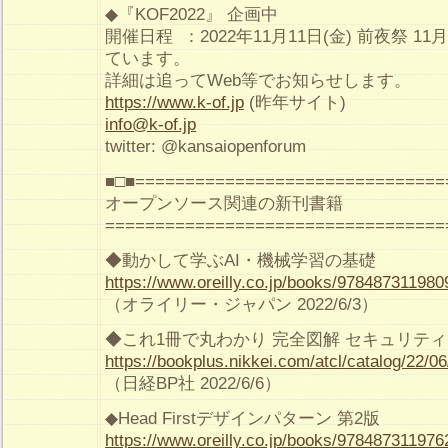
◆『KOF2022』 企画中
開催日程 ：2022年11月11日(金) 前夜祭 11
ています。
詳細は追ってWeb等でお知らせします。
https://www.k-of.jp
(昨年サイト)
info@k-of.jp
twitter: @kansaiopenforum
■□■===============================
オープンソース関連の新刊書籍
==================================
◆動かして学ぶAI・機械学習の基礎
https://www.oreilly.co.jp/books/978487311980
（オライリー・ジャパン 2022/6/3）
◆これ1冊で丸わかり 完全図解 セキュリテ
https://bookplus.nikkei.com/atcl/catalog/22/0
（日経BP社 2022/6/6）
◆Head Firstデザインパターン 第2版
https://www.oreilly.co.jp/books/978487311976