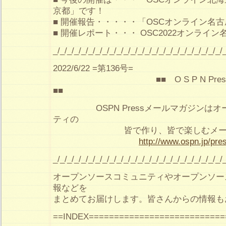
京都」です！
■ 開催報告・・・・・「OSCオンライン名
■ 開催レポート・・・ OSC2022オンライ
_/_/_/_/_/_/_/_/_/_/_/_/_/_/_/_/_/_/_/_/_/_/_/_/
2022/6/22 =第136号=
■■ O S P N Pre
■■
OSPN Pressメールマガジンはオ
ティの
皆で作り、皆で楽しむメールマ
http://www.ospn.jp/pre
_/_/_/_/_/_/_/_/_/_/_/_/_/_/_/_/_/_/_/_/_/_/_/_/
オープンソースコミュニティやオープンソー
報などを
まとめてお届けします。皆さんからの情報も
==INDEX===========================