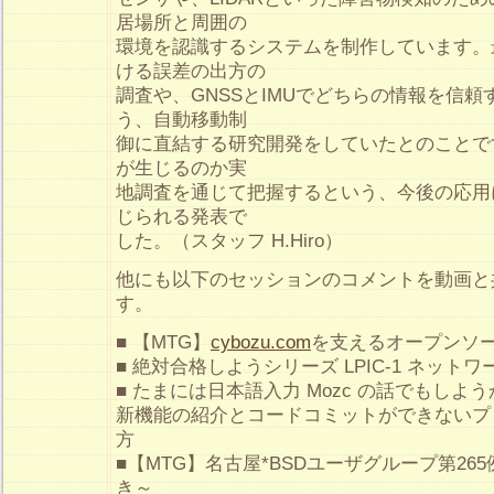
居場所と周囲の
環境を認識するシステムを制作しています。最
ける誤差の出方の
調査や、GNSSとIMUでどちらの情報を信
う、自動移動制
御に直結する研究開発をしていたとのことで
が生じるのか実
地調査を通じて把握するという、今後の応用
じられる発表で
した。（スタッフ H.Hiro）
他にも以下のセッションのコメントを動画と
す。
■ 【MTG】
cybozu.com
を支えるオープンソー
■ 絶対合格しようシリーズ LPIC-1 ネット
■ たまには日本語入力 Mozc の話でもしよ
新機能の紹介とコードコミットができないプ
方
■【MTG】名古屋*BSDユーザグループ第26
き～