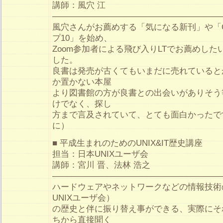
講師：風穴 江
————————————————————
風穴さんがお薦めする「気になる新刊」や「O’
プ10」を始め、
Zoom参加者による飛び入りLTでお薦めし
した。
良書は発売が古くてもいまだに売れていると
か置かない本屋
より図書館の方が良書との出会いがありそう
けでなく、探し
方まで言及されていて、とても面白かったで
に）
■ 平成生まれのためのUNIX&IT歴史講座
担当：日本UNIXユーザ会
講師：宮川 晋、法林 浩之
————————————————————
ハードウェアやネットワークなどの情報技術の
UNIXユーザ会）
の歴史と伴に振り替え事ができる、実際にそ
ちから直接聞く