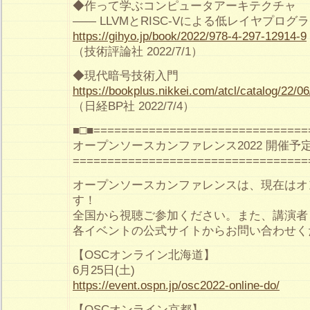
◆作って学ぶコンピュータアーキテクチャ
—— LLVMとRISC-Vによる低レイヤプロ
https://gihyo.jp/book/2022/978-4-297-12914-9
（技術評論社 2022/7/1）
◆現代暗号技術入門
https://bookplus.nikkei.com/atcl/catalog/22/0
（日経BP社 2022/7/4）
■□■===============================
オープンソースカンファレンス2022 開催予
==================================
オープンソースカンファレンスは、現在はオ
す！
全国から視聴ご参加ください。また、講演者
各イベントの公式サイトからお問い合わせく
【OSCオンライン北海道】
6月25日(土)
https://event.ospn.jp/osc2022-online-do/
【OSCオンライン京都】