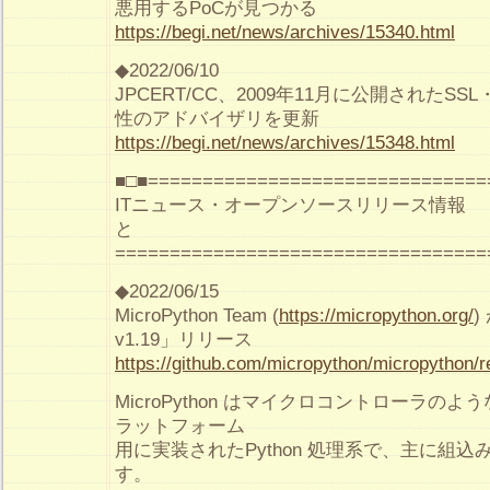
悪用するPoCが見つかる
https://begi.net/news/archives/15340.html
◆2022/06/10
JPCERT/CC、2009年11月に公開されたSSL
性のアドバイザリを更新
https://begi.net/news/archives/15348.html
■□■===============================
ITニュース・オープンソースリリース
と
==================================
◆2022/06/15
MicroPython Team (
https://micropython.org/
)
v1.19」リリース
https://github.com/micropython/micropython/r
MicroPython はマイクロコントローラの
ラットフォーム
用に実装されたPython 処理系で、主に組
す。