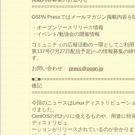
==================================
OSPN Pressではメールマガジン掲載内容
・オープンソースリリース情報
・イベント/勉強会の開催情報
コミュニティの広報活動の一環としてご利用
第137号(7月27日配信予定)への情報募集の締
す。
お問い合わせ：
press@ospn.jp
■□■===============================
後記
==================================
今回のニュースはLinuxディストリビュー
りました。
CentOSの代わりに使えるものや、用途に
ディストリビュ
ーションがリリースされているのが分かりま