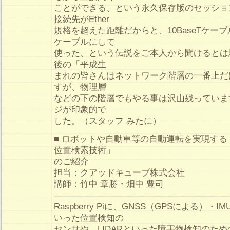
ことができる、という永久保存版のセッショ
接続先がEther
規格を超えた距離だからと、10BaseTケー
ケーブルにして
使った、という伝説をご本人から聞けるとは
後の「平成生
まれの皆さんはネットワーク階層の一番上だ
すが、物理層
などの下の階層でもやる事は沢山残っていま
ジが印象的で
した。（スタッフ みたに）
■ ロボットや自動車等の自動運転を実現す
位置検索技術」
のご紹介
担当：クアッドキューブ株式会社
講師：竹中 章勝・畑中 豊司
————————————————————
Raspberry Piに、GNSS（GPSによる）
いった位置検知の
センサや、LIDARといった障害物検知のた