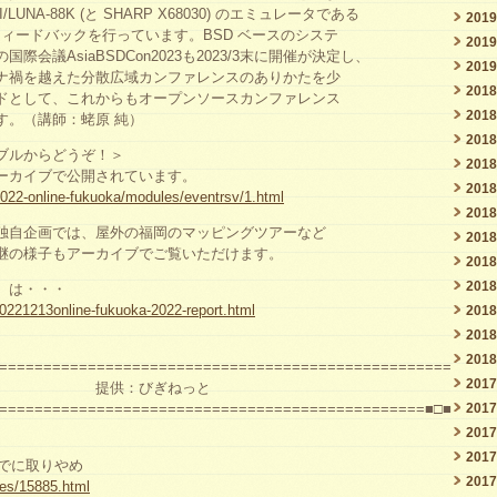
/LUNA-88K (と SHARP X68030) のエミュレータである
201
/フィードバックを行っています。BSD ベースのシステ
201
会議AsiaBSDCon2023も2023/3末に開催が決定し、
201
ナ禍を越えた分散広域カンファレンスのありかたを少
201
ドとして、これからもオープンソースカンファレンス
201
す。（講師：蛯原 純）
201
ブルからどうぞ！＞
201
ーカイブで公開されています。
201
c2022-online-fukuoka/modules/eventrsv/1.html
201
独自企画では、屋外の福岡のマッピングツアーなど
201
継の様子もアーカイブでご覧いただけます。
201
201
）は・・・
20221213online-fukuoka-2022-report.html
201
）
201
201
===================================================
201
合 提供：びぎねっと
================================================■□■
201
201
201
までに取りやめ
201
ves/15885.html