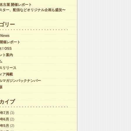
C名古屋 開催レポート
スター、配信などオリジナル企画も盛況〜
ゴリー
 News
C開催レポート
it ! OSS
ント案内
ム
スリリース
ィア掲載
ルマガジンバックナンバー
類
カイブ
6年7月
(3)
6年6月
(2)
6年5月
(2)