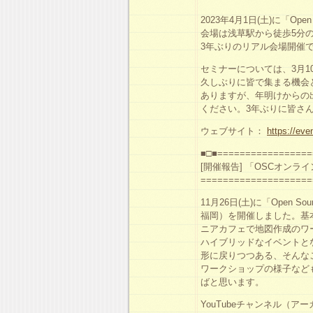
2023年4月1日(土)に「Open S
会場は浅草駅から徒歩5分
3年ぶりのリアル会場開催
セミナーについては、3月10
久しぶりに皆で集まる機会
ありますが、年明けからの
ください。3年ぶりに皆さ
ウェブサイト：
https://eve
■□■=================
[開催報告] 「OSCオンラ
====================
11月26日(土)に「Open Sour
福岡）を開催しました。基
ニアカフェで地図作成のワ
ハイブリッドなイベントと
形に戻りつつある、そんな
ワークショップの様子など
ばと思います。
YouTubeチャンネル（ア