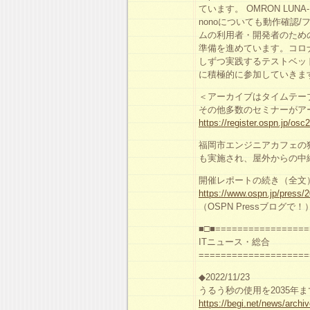
ています。 OMRON LUNA-I
nonoについても動作確認
ムの利用者・開発者のための国際
準備を進めています。コロ
しずつ実践するテストベッ
に積極的に参加していきま
＜アーカイブはタイムテー
その他多数のセミナーがア
https://register.ospn.jp/os
福岡市エンジニアカフェの
も実施され、屋外からの中
開催レポートの続き（全文
https://www.ospn.jp/press/
（OSPN Pressブログで！
■□■=================
ITニュース・総
====================
◆2022/11/23
うるう秒の使用を2035年
https://begi.net/news/archi