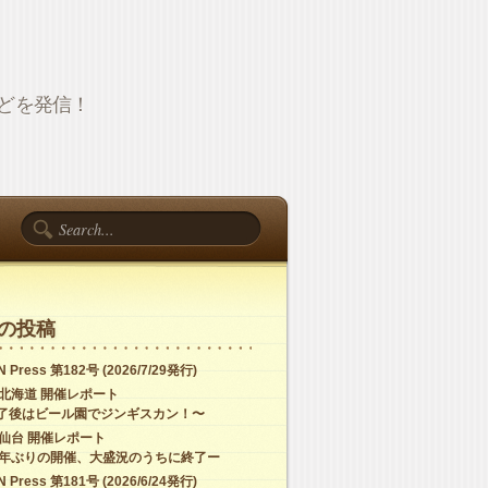
報などを発信！
の投稿
 Press 第182号 (2026/7/29発行)
C北海道 開催レポート
了後はビール園でジンギスカン！〜
C仙台 開催レポート
4年ぶりの開催、大盛況のうちに終了ー
 Press 第181号 (2026/6/24発行)