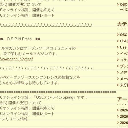
号
ing (展示) 開催の決定について
OS
SCオンライン福岡」開催を終えて
〜ポ
(2022/12/21
SCオンライン福岡」開催レポート
発
カテ
/_/_/_/_/_/_/_/_/_/_/_/_/_/_/_/_/_/_/_/_/_/_/_/_/_/_/_/_/_/
行)
OSC
は
 P N Press ■■
OS
Use 
ルマガジンはオープンソースコミュニティの
しむメールマガジンです。
イベ
//www.ospn.jp/press/
コラ
プレ
/_/_/_/_/_/_/_/_/_/_/_/_/_/_/_/_/_/_/_/_/_/_/_/_/_/_/_/_/_/
メデ
ィやオープンソースカンファレンスの情報などを
メー
さんからの情報もお待ちしています。
未分
===================================================
Cオンライン大阪」「OSCオンラインSpring」です！
アー
ing (展示) 開催の決定について
SCオンライン福岡」開催を終えて
202
SCオンライン福岡」開催レポート
202
ソースリリース情報
202