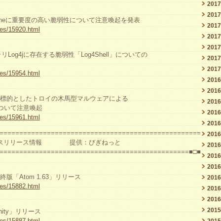
201
201
p-confineに重要度の高い脆弱性について注意喚起を発表
201
ves/15920.html
201
201
リLog4jに存在する脆弱性「Log4Shell」についての
201
201
ves/15954.html
201
201
xを標的としたトロイの木馬型マルウェアによる
201
ついて注意喚起
201
ves/15961.html
201
===================================================
201
ソースリリース情報 提供：びぎねっと
201
================================================■□■
201
201
版「Atom 1.63」リリース
201
ves/15882.html
201
201
201
mmunity」リリース
ves/15887.html
201