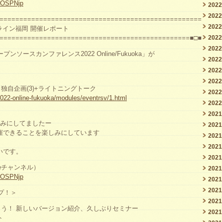
c/OSPNjp
202
202
===================================================
202
ンライン福岡 開催レポート
202
================================================■□■
202
ープンソースカンファレンス2022 Online/Fukuoka」が
202
202
202
)＋独自企画(3)+ライトニングトーク
202
c2022-online-fukuoka/modules/eventrsv/1.html
202
202
しみにしてましたー
202
開催できることを楽しみにしています
202
202
いです。
202
beチャンネル）
202
c/OSPNjp
202
202
プ！＞
202
めでとう！ 新しいバージョン紹介、久しぶりセミナー
202
ト