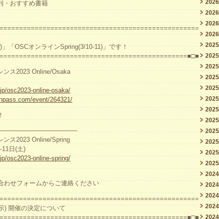
202
刊・おすすめ書籍
202
202
===================================================
202
202
」「OSCオンラインSpring(3/10-11)」です！
================================================■□■
202
202
023 Online/Osaka
202
202
.jp/osc2023-online-osaka/
202
nnpass.com/event/264321/
202
！
202
————————————–
202
23 Online/Spring
202
11日(土)
202
.jp/osc2023-online-spring/
202
202
合わせフォームからご連絡ください
202
202
===================================================
202
g (展示) 開催の決定について
202
================================================■□■