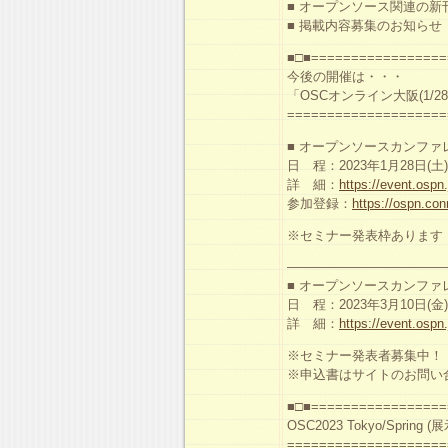
■ オープンソース関連の新
■ 掲載内容募集のお知らせ
■□■=================
今後の開催は・・・
「OSCオンライン大阪(1/28)
====================
■ オープンソースカンファレンス2
日 程：2023年1月28日(土)
詳 細：
https://event.ospn
参加登録：
https://ospn.co
※セミナー発表枠あります
————————————
■ オープンソースカンファレンス20
日 程：2023年3月10日(金)-
詳 細：
https://event.ospn
※セミナー発表者募集中！
※申込書はサイトのお問い
■□■=================
OSC2023 Tokyo/Sprin
====================