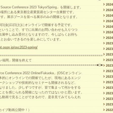
202
ource Conference 2023 Tokyo/Spring」を開催します。
202
の場所にある東京都立産業貿易センター台東館です。
202
です。展示ブースを並べる展示のみの開催となります。
202
日(金)11日(土)にオンラインで開催する予定です。
202
ということで、すでに出展のお問い合わせも入りつつ
202
出展申し込み受付となりますので、今しばらくお待ち
202
んとお会いできるのを楽しみにしています。
202
nt.ospn.jp/osc2023-spring/
202
202
===================================================
202
イン福岡」開催を終えて
================================================■□■
202
202
ce Conference 2022 Online/Fukuoka」(OSCオンライン
202
本的にオンラインでの開催でしたが、現地にあるエンジ
202
ークショップや技術的なセミナーも開催されるなど、
なりました。少しずつですが、皆で集まって何かをする
202
ことを感じられる開催になったのではないかと思います。
202
も動画で見ることができるので、是非見てみてもらえれ
202
202
ーカイブ動画公開中！）
202