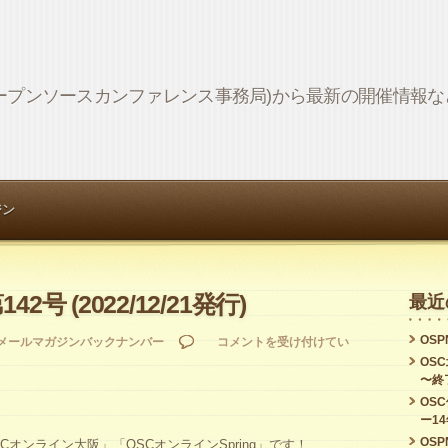
Network (オープンソースカンファレンス事務局)から最新の開催情
ジン
142号 (2022/12/21発行)
最近
OSPN
OSPN
メールマガジンバックナンバー
コメントを受け付けてい
OS
Press
〜終
第
OS
ー1
142
OSPN
Cオンライン大阪」「OSCオンラインSpring」です！