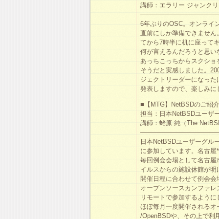
講師：エラリー ジャンク
————————————
6年ぶりのOSC。オンラ
直前にしか準備できません
てから7時半に机に座ってキ
何が言えるんだろうと思い
あっちこっちからスクショ
そうだと実感しました。200
ジェクトリーダーになった
発表しますので、楽しみに
■【MTG】NetBSDのご紹
担当：日本NetBSDユーザ
講師：蛯原 純（The NetBSD Pr
————————————
日本NetBSDユーザーグ
に参加しています。名古屋
毎回例会会場として名古屋
イルスからの施設休館が明
開催日程に合わせて例会会
オープンソースカンファレ
リモートで参加するように
ほぼ毎月一度開催されるオー
/OpenBSDや、その上