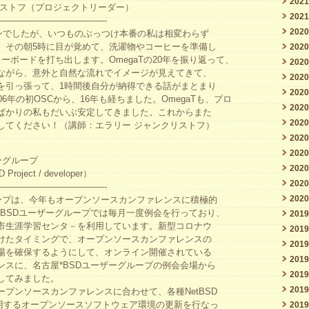
202
リストフ（プロジェクトリーダー）
202
————————————-
202
インでしたが、いつものぶっつけ本番の私は相変わらず
。その朝5時に目が覚めて、洗濯物やコーヒーを準備し
202
ーボードを打ち出します。OmegaTの20年を振り返って、
202
ながら、意外と自然な流れでイメージが見えてきて、
202
を引っ張って、1時間後自分が納得できる話がまとまり
202
6年の初OSCから、16年も経ちました。OmegaTも、プロ
202
ばかりの私もだいぶ安定してきました。これからまた
202
してください！（講師：エラリー ジャンクリストフ）
202
介
202
ーグループ
202
oject / developer）
202
————————————-
202
ループは、今年もオープンソースカンファレンスに積極的
*BSDユーザーグループでは毎月一度例会を行っており、
201
市生涯学習センタ－を利用しています。新型コロナウ
201
けたタイミングで、オープンソースカンファレンスの
201
場を確保するようにして、オンライン開催されている
201
ンスに、名古屋*BSDユーザーグループの例会会場から
201
してみました。
201
プンソースカンファレンスに合わせて、各種NetBSD
で利用するオープンソースソフトウェア環境の更新を行なっ
201