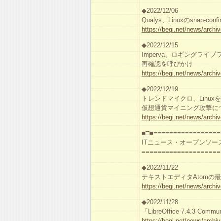
◆2022/12/06
Qualys、Linuxのsna
https://begi.net/news/archi
◆2022/12/15
Imperva、ロギングライブラ
再確認を呼びかけ
https://begi.net/news/archi
◆2022/12/19
トレンドマイクロ、Linu
仮想通貨マイニング攻撃に
https://begi.net/news/archi
■□■=================
ITニュース・オープン
====================
◆2022/11/22
テキストエディタAtomの最終
https://begi.net/news/archi
◆2022/11/28
「LibreOffice 7.4.3 Co
https://begi.net/news/archi