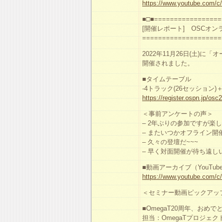
https://www.youtube.com/
■□■=================
[開催レポート] OSCオ
====================
2022年11月26日(土)に「オ
開催されました。
■タイムテーブル
-4トラック(26セッション
https://register.ospn.jp/os
＜事前アンケートの声＞
– 2年ぶりの参加ですが楽
– またいつかオフライン
– 久々の登壇だ~~~
– 早く対面開催が待ち遠し
■動画アーカイブ（YouTu
https://www.youtube.com/
＜セミナー動画ピックアッ
■OmegaT20周年、お
担当：OmegaTプロジェク