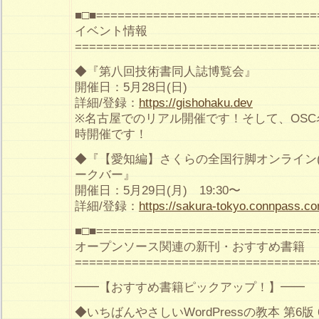
■□■===============================
イベント情報
==================================
◆『第八回技術書同人誌博覧会』
開催日：5月28日(日)
詳細/登録：
https://gishohaku.dev
※名古屋でのリアル開催です！そして、OSC
時開催です！
◆『【愛知編】さくらの全国行脚オンライン(
ークバー』
開催日：5月29日(月) 19:30〜
詳細/登録：
https://sakura-tokyo.connpass.c
■□■===============================
オープンソース関連の新刊・おすすめ書籍
==================================
━━【おすすめ書籍ピックアップ！】━━
◆いちばんやさしいWordPressの教本 第6版 