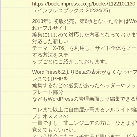
https://book.impress.co.jp/books/1122101130
（インプレスブックス 2023/4/25）
2013年に初版発売。第6版となった今回はWor
れたフルサイト
編集にはじめて対応した内容となっておりま
対応した新しい
テーマ「X-T6」を利用し、サイト全体をノ
する方法をステ
ップごとにご紹介しております。
WordPress6.2よりBetaの表示がなくな
レまではPHPを
編集するなどの必要があったヘッダーやフッ
プレート部分
などもWordPressの管理画面より編集でき
コレまで以上に自由度が高まるフルサイト編
プにオススメの
一冊ですし、非エンジニアの方に、ひとまずWo
覚えてもらいたい。
という場合にもマッチすると思います。どう