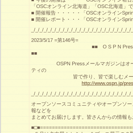
「OSCオンライン北海道」「OSC北海道」
■ 開催報告・・・・・「OSCオンラインSpr
■ 開催レポート・・・「OSCオンラインSpr
_/_/_/_/_/_/_/_/_/_/_/_/_/_/_/_/_/_/_/_/_/_/_/_/
2023/5/17 =第146号=
■■ O S P N Pre
■■
OSPN Pressメールマガジンはオ
ティの
皆で作り、皆で楽しむメールマ
http://www.ospn.jp/pre
_/_/_/_/_/_/_/_/_/_/_/_/_/_/_/_/_/_/_/_/_/_/_/_/
オープンソースコミュニティやオープンソー
報などを
まとめてお届けします。皆さんからの情報も
■□■===============================