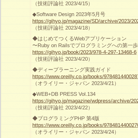
（技術評論社 2023/4/15）
◆Software Design 2023年5月号
https://gihyo.jp/magazine/SD/archive/2023/2
（技術評論社 2023/4/18）
◆はじめてつくるWebアプリケーション
〜Ruby on Railsでプログラミングへの第
https://gihyo.jp/book/2023/978-4-297-13468-6
（技術評論社 2023/4/20）
◆ディープラーニング実践ガイド
https://www.oreilly.co.jp/books/978481440028
（オライリー・ジャパン 2023/4/21）
◆WEB+DB PRESS Vol.134
https://gihyo.jp/magazine/wdpress/archive/20
（技術評論社 2023/4/22）
◆プログラミングPHP 第4版
https://www.oreilly.co.jp/books/978481440027
（オライリー・ジャパン 2023/4/24）