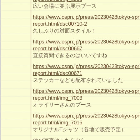
広い会場に並ぶ展示ブース
https://www.ospn.jp/press/20230428tokyo-spr
report.html/dsc00710-2
久しぶりの対面スタイル！
https://www.ospn.jp/press/20230428tokyo-spr
report.html/dsc00667
直接質問できるのはいいですね
https://www.ospn.jp/press/20230428tokyo-spr
report.html/dsc00671
ステッカーなども配布されていました
https://www.ospn.jp/press/20230428tokyo-spr
report.html/img_7003
オライリーさんのブース
https://www.ospn.jp/press/20230428tokyo-spr
report.html/img_7015
オリジナルTシャツ（各地で販売予定）