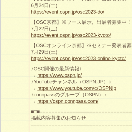
6月24日(土)
https://event.ospn.jp/osc2023-do/
【OSC京都】※ブース展示。出展者募集中！
7月22日(土)
https://event.ospn.jp/osc2023-kyoto/
【OSCオンライン京都】※セミナー発表者
7月29日(土)
https://event.ospn.jp/osc2023-online-kyoto/
♪OSC開催の最新情報♪
→
https://www.ospn.jp/
♪YouTubeチャンネル（OSPN.JP）♪
→
https://www.youtube.com/c/OSPNjp
♪connpassのグループ（OSPN）♪
→
https://ospn.connpass.com/
■□■===============================
掲載内容募集のお知らせ
==================================