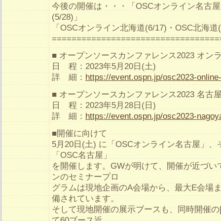
今後の開催は・・・「OSCオンライン名古屋(5
(5/28)」
「OSCオンライン北海道(6/17)・OSC北海道(
==================================
■ オープンソースカンファレンス2023 オン
日 程：2023年5月20日(土)
詳 細：
https://event.ospn.jp/osc2023-online
■ オープンソースカンファレンス2023 名古
日 程：2023年5月28日(日)
詳 細：
https://event.ospn.jp/osc2023-nagoy
■開催に向けて
5月20日(土) に「OSCオンライン名古屋」、そ
「OSC名古屋」
を開催します。GWが明けて、開催が近づい
ンのセミナープロ
グラムは現地企画のA会場から、最大E会場
備されています。
そして現地開催の展示ブースも、同時開催の[
て60ブース近