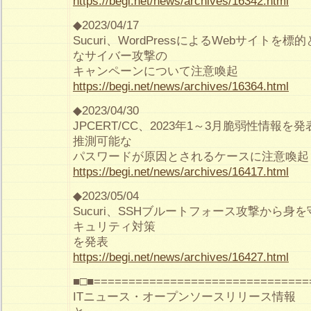
https://begi.net/news/archives/16342.html
◆2023/04/17
Sucuri、WordPressによるWebサイト
なサイバー攻撃の
キャンペーンについて注意喚起
https://begi.net/news/archives/16364.html
◆2023/04/30
JPCERT/CC、2023年1～3月脆弱性情報
推測可能な
パスワードが原因とされるケースに注意喚起
https://begi.net/news/archives/16417.html
◆2023/05/04
Sucuri、SSHブルートフォース攻撃から身
キュリティ対策
を発表
https://begi.net/news/archives/16427.html
■□■===============================
ITニュース・オープンソースリリース