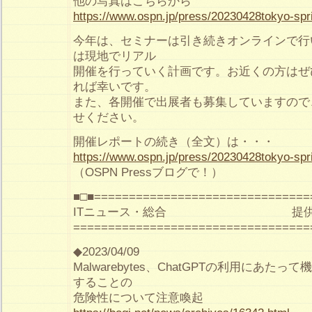
他の写真はこちらから
https://www.ospn.jp/press/20230428tokyo-spr
今年は、セミナーは引き続きオンラインで行
は現地でリアル
開催を行っていく計画です。お近くの方はぜ
れば幸いです。
また、各開催で出展者も募集していますので
せください。
開催レポートの続き（全文）は・・・
https://www.ospn.jp/press/20230428tokyo-spr
（OSPN Pressブログで！）
■□■===============================
ITニュース・総合 提供：
==================================
◆2023/04/09
Malwarebytes、ChatGPTの利用にあた
することの
危険性について注意喚起