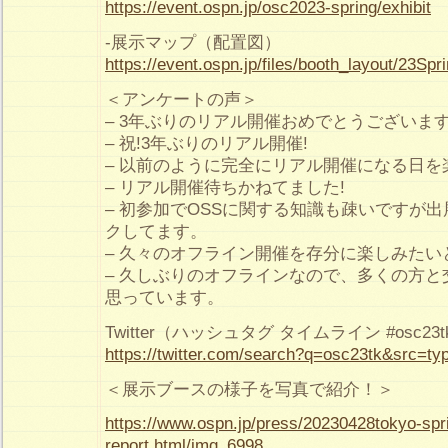
https://event.ospn.jp/osc2023-spring/exhibit
-展示マップ（配置図）
https://event.ospn.jp/files/booth_layout/23Spr
＜アンケートの声＞
– 3年ぶりのリアル開催おめでとうございま
– 祝!3年ぶりのリアル開催!
– 以前のように完全にリアル開催になる日を
– リアル開催待ちかねてました!
– 初参加でOSSに関する知識も疎いですが
クしてます。
– 久々のオフライン開催を存分に楽しみたい
– 久しぶりのオフラインなので、多くの方
思っています。
Twitter（ハッシュタグ タイムライン #osc23t
https://twitter.com/search?q=osc23tk&src=ty
＜展示ブースの様子を写真で紹介！＞
https://www.ospn.jp/press/20230428tokyo-spr
report.html/img_6998