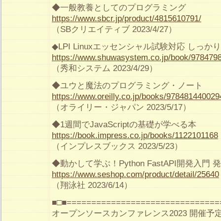
◆一般教養としてのプログラミング
https://www.sbcr.jp/product/4815610791/
（SBクリエイティブ 2023/4/27）
◆LPI Linuxエッセンシャル試験対応 しっかり
https://www.shuwasystem.co.jp/book/978479
（秀和システム 2023/4/29）
◆ユウと魔法のプログラミング・ノート
https://www.oreilly.co.jp/books/978481440029
（オライリー・ジャパン 2023/5/17）
◆1週間でJavaScriptの基礎が学べる本
https://book.impress.co.jp/books/1122101168
（インプレスブックス 2023/5/23）
◆動かして学ぶ！Python FastAPI開発入門
https://www.seshop.com/product/detail/25640
（翔泳社 2023/6/14）
■□■===============================
オープンソースカンファレンス2023 開催予