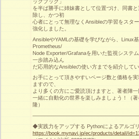
ックブック」
を半ば勝手に姉妹書として位置づけ、同書と
除し、かつ初
心者にとって無理なくAnsibleの学習をス
強化しました。
AnsibleやYAMLの基礎を学びながら、Lin
Prometheus/
Node Exporter/Grafanaを用いた監視
一歩踏み込ん
だ応用的なAnsibleの使い方までを紹介して
お手にとって頂きやすいページ数と価格を実
ますので、
より多くの方にご愛読頂けますと、著者陣一
一緒に自動化の世界を楽しみましょう！（著者
隆）
————————————————————
◆実践力をアップする Pythonによるアル
https://book.mynavi.jp/ec/products/detail/id=