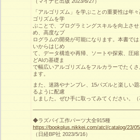
（マイナビ出版 2023/6/27）
「アルゴリズム」を学ぶことの重要性は年々
ゴリズムを学
ぶことで、プログラミングスキルを向上させ
め、高度なプ
ログラムの開発が可能になります。本書では、P
いからはじめ
て、データ構造や再帰、ソートや探索、圧縮、画
どAIの基礎ま
で幅広いアルゴリズムをフルカラーでたくさ
ます。
また、迷路やナンプレ、15パズルと楽しい
るように配慮
しました。ぜひ手に取ってみてください。（
————————————————————
◆ラズパイ工作パーツ大全915種
https://bookplus.nikkei.com/atcl/catalog/23/0
（日経BP社 2023/5/16）