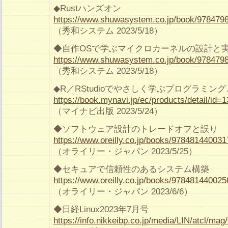
◆Rustハンズオン
https://www.shuwasystem.co.jp/book/978479
（秀和システム 2023/5/18）
◆自作OSで学ぶマイクロカーネルの設計と
https://www.shuwasystem.co.jp/book/978479
（秀和システム 2023/5/18）
◆R／RStudioでやさしく学ぶプログラミン
https://book.mynavi.jp/ec/products/detail/id=
（マイナビ出版 2023/5/24）
◆ソフトウェア設計のトレードオフと誤り
https://www.oreilly.co.jp/books/978481440031
（オライリー・ジャパン 2023/5/25）
◆セキュアで信頼性のあるシステム構築
https://www.oreilly.co.jp/books/978481440025
（オライリー・ジャパン 2023/6/6）
◆日経Linux2023年7月号
https://info.nikkeibp.co.jp/media/LIN/atcl/ma