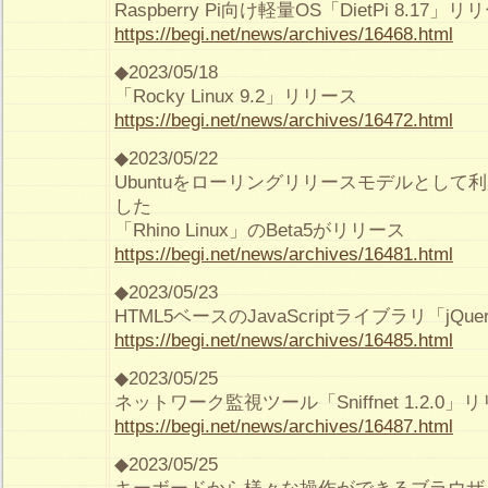
Raspberry Pi向け軽量OS「DietPi 8.17」リ
https://begi.net/news/archives/16468.html
◆2023/05/18
「Rocky Linux 9.2」リリース
https://begi.net/news/archives/16472.html
◆2023/05/22
Ubuntuをローリングリリースモデルとして
した
「Rhino Linux」のBeta5がリリース
https://begi.net/news/archives/16481.html
◆2023/05/23
HTML5ベースのJavaScriptライブラリ「jQue
https://begi.net/news/archives/16485.html
◆2023/05/25
ネットワーク監視ツール「Sniffnet 1.2.0」
https://begi.net/news/archives/16487.html
◆2023/05/25