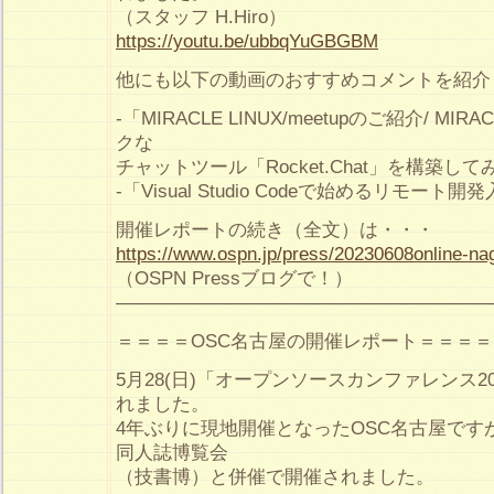
（スタッフ H.Hiro）
https://youtu.be/ubbqYuGBGBM
他にも以下の動画のおすすめコメントを紹介
-「MIRACLE LINUX/meetupのご紹介/ MIRA
クな
チャットツール「Rocket.Chat」を構築し
-「Visual Studio Codeで始めるリモート開
開催レポートの続き（全文）は・・・
https://www.ospn.jp/press/20230608online-na
（OSPN Pressブログで！）
————————————————————
＝＝＝＝OSC名古屋の開催レポート＝＝＝＝
5月28(日)「オープンソースカンファレンス202
れました。
4年ぶりに現地開催となったOSC名古屋です
同人誌博覧会
（技書博）と併催で開催されました。