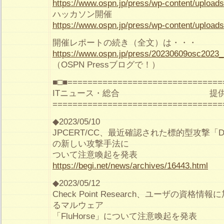
https://www.ospn.jp/press/wp-content/uploa
ハッカソン開催
https://www.ospn.jp/press/wp-content/uploa
開催レポートの続き（全文）は・・・
https://www.ospn.jp/press/20230609osc2023
（OSPN Pressブログで！）
■□■===============================
ITニュース・総合 提供：
==================================
◆2023/05/10
JPCERT/CC、最近確認された標的型攻撃「Dang
の新しい攻撃手法に
ついて注意喚起を発表
https://begi.net/news/archives/16443.html
◆2023/05/12
Check Point Research、ユーザの資格
るマルウェア
「FluHorse」について注意喚起を発表