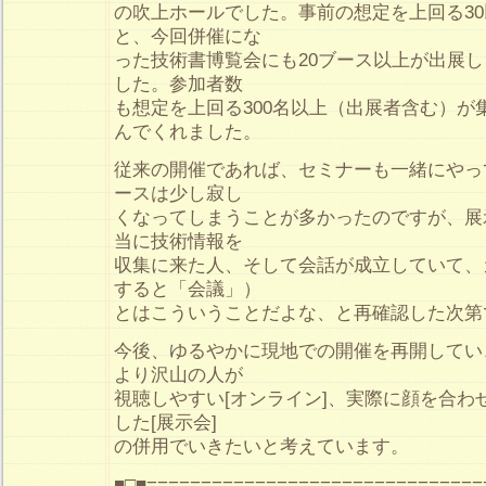
の吹上ホールでした。事前の想定を上回る3
と、今回併催にな
った技術書博覧会にも20ブース以上が出展
した。参加者数
も想定を上回る300名以上（出展者含む）が
んでくれました。
従来の開催であれば、セミナーも一緒にやっ
ースは少し寂し
くなってしまうことが多かったのですが、展
当に技術情報を
収集に来た人、そして会話が成立していて、
すると「会議」）
とはこういうことだよな、と再確認した次第
今後、ゆるやかに現地での開催を再開してい
より沢山の人が
視聴しやすい[オンライン]、実際に顔を合わ
した[展示会]
の併用でいきたいと考えています。
■□■===============================