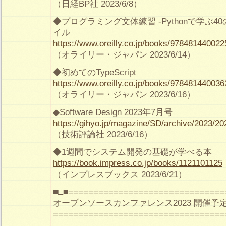
（日経BP社 2023/6/8）
◆プログラミング文体練習 -Pythonで学ぶ
イル
https://www.oreilly.co.jp/books/978481440022
（オライリー・ジャパン 2023/6/14）
◆初めてのTypeScript
https://www.oreilly.co.jp/books/978481440036
（オライリー・ジャパン 2023/6/16）
◆Software Design 2023年7月号
https://gihyo.jp/magazine/SD/archive/2023/2
（技術評論社 2023/6/16）
◆1週間でシステム開発の基礎が学べる本
https://book.impress.co.jp/books/1121101125
（インプレスブックス 2023/6/21）
■□■===============================
オープンソースカンファレンス2023 開催予
==================================