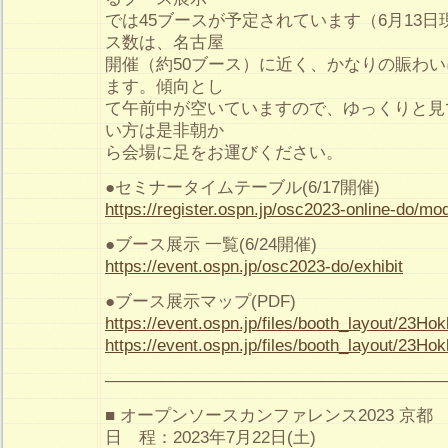
では45ブースが予定されています（6月13
ス数は、名古屋
開催（約50ブース）に近く、かなりの賑わ
ます。傾向とし
て午前中が空いていますので、ゆっくりと見
い方は是非朝か
ら会場に足をお運びください。
●セミナータイムテーブル(6/17開催)
https://register.ospn.jp/osc2023-online-do/mo
●ブース展示 一覧(6/24開催)
https://event.ospn.jp/osc2023-do/exhibit
●ブース展示マップ(PDF)
https://event.ospn.jp/files/booth_layout/23Ho
https://event.ospn.jp/files/booth_layout/23Ho
————————————————————
■ オープンソースカンファレンス2023 京都
日 程：2023年7月22日(土)