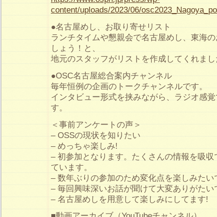
content/uploads/2023/06/osc2023_Nagoya_pos
●名古屋めし、お取り寄せリスト
ランチタイムや懇親会で名古屋めし、東海の
しょう！と、
地元のスタッフがリストを作成してくれまし
●OSC名古屋総合案内チャンネル
毎年恒例の企画のトークチャンネルです。
インタビュー形式を挟みながら、ラジオ感覚
す。
＜事前アンケートの声＞
– OSSの現状を知りたい
– めっちゃ楽しみ!
– 初参加となります。たくさんの情報を吸
ています。
– 数年ぶりの参加のため変化点を楽しみたい
– 毎回興味深いお話が聞けて大変ありがたい
– 名古屋めしを用意して楽しみにしてます!
■動画アーカイブ（YouTubeチャンネル）