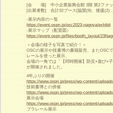
[会 場] 中小企業振興会館 3階 第2ファ
[出展者数] 合計32ブース[協賛(9)、後援(2) 
-展示内容の一覧
https://event.ospn.jp/osc2023-nagoya/exhibit
-展示マップ（配置図）
https://event.ospn.jp/files/booth_layout/23Na
＜会場の様子を写真で紹介！＞
OSCの展示や技書博の書籍販売、またOSC
レールを使った展示、
会場の一角では「【同時開催】防災×遊び×
が開催されました。
4年ぶりの開催
https://www.ospn.jp/press/wp-content/upload
技術書博との併催
https://www.ospn.jp/press/wp-content/uploa
展示会場
https://www.ospn.jp/press/wp-content/uploa
プラレール展示