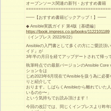
オープンソース関連の新刊・おすすめ書籍
==================================
━━【おすすめ書籍ピックアップ！】━━
◆ Ansible実践ガイド 第4版［基礎編］
https://book.impress.co.jp/books/1122101189
（インプレス 2022/6/22）
Ansibleの入門書として多くの方にご愛読頂いて
イド』が
3年半の月日を経てアップデートされて帰っ
執筆時点での最新バージョンのAnsible Core
ションをは
じめ2023年6月現在でAnsibleを扱う為に
りと紹介して
おります。しばらくAnsibleから離れてい
いるのか〜」
という気持ちでお読み頂けます！
今回の改訂では、同じくインプレスより昨年出版