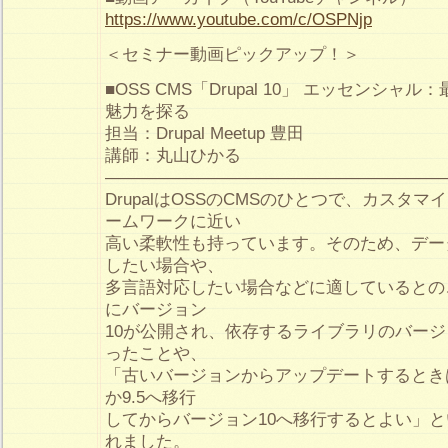
https://www.youtube.com/c/OSPNjp
＜セミナー動画ピックアップ！＞
■OSS CMS「Drupal 10」 エッセンシャ
魅力を探る
担当：Drupal Meetup 豊田
講師：丸山ひかる
————————————————————
DrupalはOSSのCMSのひとつで、カスタマ
ームワークに近い
高い柔軟性も持っています。そのため、デー
したい場合や、
多言語対応したい場合などに適しているとのこと
にバージョン
10が公開され、依存するライブラリのバー
ったことや、
「古いバージョンからアップデートするときは
か9.5へ移行
してからバージョン10へ移行するとよい」
れました。